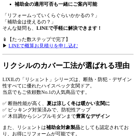
補助金の適用可否も一緒にご案内可能
「リフォームっていくらぐらいかかるの？」
「補助金は使えるの？」
そんな疑問も、
LINEで手軽に解決できます！
📱【たった数ステップで完了】
▶
LINEで概算お見積りを申し込む
リクシルのカバー工法が選ばれる理由
LIXILの「リシェント」シリーズは、断熱・防犯・デザイン
性すべてに優れたハイスペック玄関ドア。
当店でもご依頼数No.1の人気商品です。
✅ 断熱性能が高く、
夏は涼しく冬は暖かい玄関に
✅ ピッキング対策済みで、防犯性アップ
✅ 木目調からシンプルモダンまで
豊富なデザイン
また、リシェントは
補助金対象製品
としても認定されてお
り、お得にリフォームが可能です。