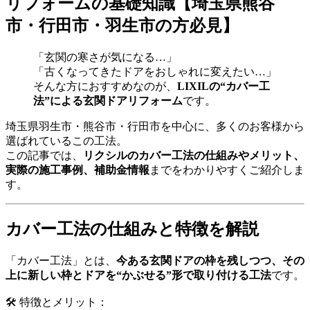
リフォームの基礎知識【埼玉県熊谷
市・行田市・羽生市の方必見】
「玄関の寒さが気になる…」
「古くなってきたドアをおしゃれに変えたい…」
そんな方におすすめなのが、
LIXILの“カバー工
法”による玄関ドアリフォーム
です。
埼玉県羽生市・熊谷市・行田市を中心に、多くのお客様から
選ばれているこの工法。
この記事では、
リクシルのカバー工法の仕組みやメリット、
実際の施工事例、補助金情報
までをわかりやすくご紹介しま
す。
カバー工法の仕組みと特徴を解説
「カバー工法」とは、
今ある玄関ドアの枠を残しつつ、その
上に新しい枠とドアを“かぶせる”形で取り付ける工法
です。
🛠️ 特徴とメリット：