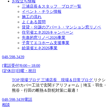
お役立ち情報
三浦店長＆スタッフ ブログ一覧
イベント・チラシ情報
施工の流れ
よくある質問
賃貸・分譲のアパート・マンション窓リノベ
住宅省エネ2026キャンペーン
先進的窓リノベ2026事業
子育てエコホーム支援事業
給湯省エネ2026事業
048-598-3439
[電話受付]9:00～18:00
[定休日]日曜・祝日
TOP
現場ブログ
三浦店長 現場＆日常ブログ
リクシ
ルのカバー工法で玄関ドアリフォーム｜埼玉・羽生・
熊谷・行田の断熱＆防犯対策に最適！
048-598-3439
電話
相談