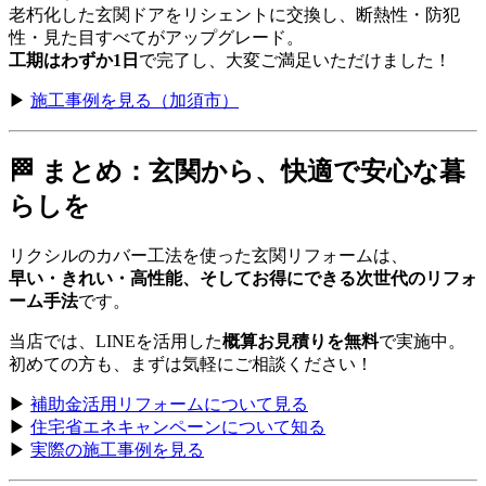
老朽化した玄関ドアをリシェントに交換し、断熱性・防犯
性・見た目すべてがアップグレード。
工期はわずか1日
で完了し、大変ご満足いただけました！
▶
施工事例を見る（加須市）
🏁 まとめ：玄関から、快適で安心な暮
らしを
リクシルのカバー工法を使った玄関リフォームは、
早い・きれい・高性能、そしてお得にできる次世代のリフォ
ーム手法
です。
当店では、LINEを活用した
概算お見積りを無料
で実施中。
初めての方も、まずは気軽にご相談ください！
▶
補助金活用リフォームについて見る
▶
住宅省エネキャンペーンについて知る
▶
実際の施工事例を見る