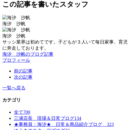
この記事を書いたスタッフ
海汐 沙帆
海汐 沙帆
サッシ業界は初めてです。子どもが３人いて毎日家事、育児
に奔走しております。
海汐 沙帆のブログ記事
プロフィール
前の記事
次の記事
一覧へ戻る
カテゴリ
全て
709
三浦店長 現場＆日常ブログ
134
★事務員：海汐★ 日常＆商品紹介ブログ
323