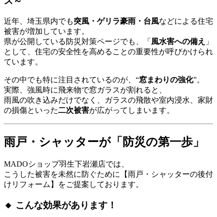
ス～
近年、埼玉県内でも
突風・ゲリラ豪雨・台風
などによる住宅
被害が増加しています。
県が公開している防災対策ページでも、「
風水害への備え
」
として、住宅の安全性を高めることの重要性が呼びかけられ
ています。
その中でも特に注目されているのが、“
窓まわりの強化
”。
実際、強風時に飛来物で窓ガラスが割れると、
雨風の吹き込みだけでなく、ガラスの飛散や室内浸水、家財
の損傷といった
二次被害
が広がってしまいます。
雨戸・シャッターが「防災の第一歩」
MADOショップ羽生下岩瀬店では、
こうした被害を未然に防ぐために【雨戸・シャッターの後付
けリフォーム】をご提案しております。
🔸 こんな効果があります！