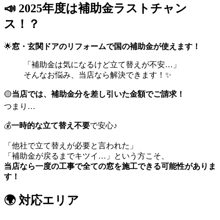
📣 2025年度は補助金ラストチャン
ス！？
🌟
窓・玄関ドアのリフォームで国の補助金が使えます！
「補助金は気になるけど立て替えが不安…」
そんなお悩み、当店なら解決できます！✨
🟡
当店では、補助金分を差し引いた金額でご請求！
つまり…
💰
一時的な立て替え不要
で安心♪
「他社で立て替えが必要と言われた」
「補助金が戻るまでキツイ…」という方こそ、
当店なら一度の工事で全ての窓を施工できる可能性がありま
す！
🌍 対応エリア