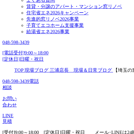
よくある質問
賃貸・分譲のアパート・マンション窓リノベ
住宅省エネ2026キャンペーン
先進的窓リノベ2026事業
子育てエコホーム支援事業
給湯省エネ2026事業
048-598-3439
[電話受付]9:00～18:00
[定休日]日曜・祝日
TOP
現場ブログ
三浦店長 現場＆日常ブログ
【埼玉の
048-598-3439
電話
相談
お問い
合わせ
LINE
見積
[受付]9:00～18:00 [定休日]日曜・祝日
メール･LINEは24