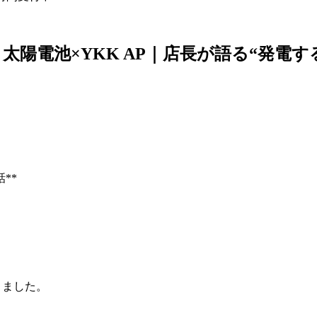
陽電池×YKK AP｜店長が語る“発電す
**
きました。