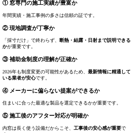
① 窓専門の施工実績が豊富か
年間実績・施工事例の多さは信頼の証です。
② 現地調査が丁寧か
「採寸だけ」で終わらず、
断熱・結露・日射まで説明できる
か
が重要です。
③ 補助金制度の理解が正確か
2026年も制度変更の可能性があるため、
最新情報に精通して
いる業者が安心
です。
④ メーカーに偏らない提案ができるか
住まいに合った最適な製品を選定できるかが重要です。
⑤ 施工後のアフター対応が明確か
内窓は長く使う設備だからこそ、
工事後の安心感が重要
で