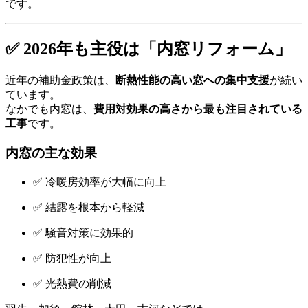
です。
✅ 2026年も主役は「内窓リフォーム」
近年の補助金政策は、
断熱性能の高い窓への集中支援
が続い
ています。
なかでも内窓は、
費用対効果の高さから最も注目されている
工事
です。
内窓の主な効果
✅ 冷暖房効率が大幅に向上
✅ 結露を根本から軽減
✅ 騒音対策に効果的
✅ 防犯性が向上
✅ 光熱費の削減