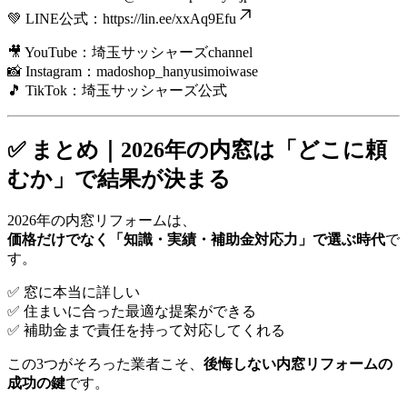
💚 LINE公式：
https://lin.ee/xxAq9Efu
🎥 YouTube：埼玉サッシャーズchannel
📸 Instagram：madoshop_hanyusimoiwase
🎵 TikTok：埼玉サッシャーズ公式
✅ まとめ｜2026年の内窓は「どこに頼
むか」で結果が決まる
2026年の内窓リフォームは、
価格だけでなく「知識・実績・補助金対応力」で選ぶ時代
で
す。
✅ 窓に本当に詳しい
✅ 住まいに合った最適な提案ができる
✅ 補助金まで責任を持って対応してくれる
この3つがそろった業者こそ、
後悔しない内窓リフォームの
成功の鍵
です。