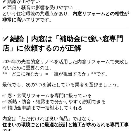
✔ 結露が出やすい
✔ 西日・騒音の影響を受けやすい
という住宅環境の共通点があり、
内窓リフォームとの相性が
非常に高いエリア
です。
✅ 結論｜内窓は「補助金に強い窓専門
店」に依頼するのが正解
2026年の先進的窓リノベを活用した内窓リフォームで失敗し
ないために重要なのは、
**「どこに頼むか」＝「誰が担当するか」**です。
最低でも、次の3つを満たしている業者を選びましょう。
✅ 窓・玄関リフォームを専門に扱っている
✅ 断熱・防音・結露まで分かりやすく説明できる
✅ 補助金申請まで一括対応してくれる
内窓は「ただ付ければ良い商品」ではなく、
住まいの環境ごとに最適な設計と施工が求められる専門工事
です。