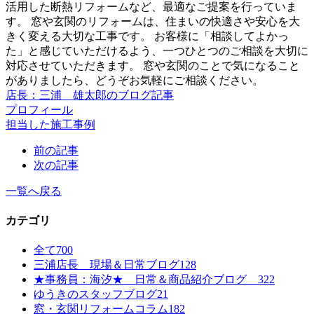
活用した断熱リフォームなど、最適なご提案を行っていま
す。 窓や玄関のリフォームは、住まいの快適さや安心を大
きく変える大切な工事です。 お客様に「相談してよかっ
た」と感じていただけるよう、一つひとつのご相談を大切に
対応させていただきます。 窓や玄関のことで気になること
がありましたら、どうぞお気軽にご相談ください。
店長：三浦 雄太郎のブログ記事
プロフィール
担当した施工事例
前の記事
次の記事
一覧へ戻る
カテゴリ
全て
700
三浦店長 現場＆日常ブログ
128
★事務員：海汐★ 日常＆商品紹介ブログ
322
ゆうきのスタッフブログ
21
窓・玄関リフォームコラム
182