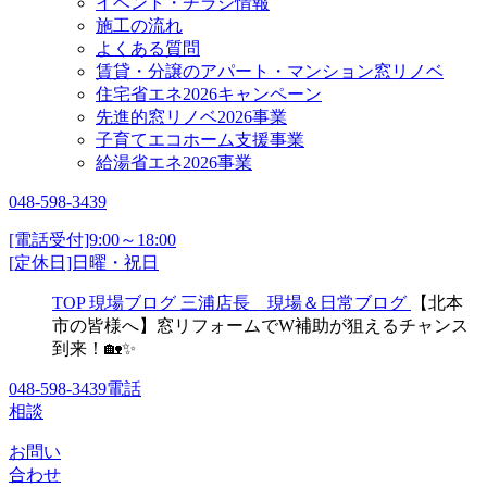
イベント・チラシ情報
施工の流れ
よくある質問
賃貸・分譲のアパート・マンション窓リノベ
住宅省エネ2026キャンペーン
先進的窓リノベ2026事業
子育てエコホーム支援事業
給湯省エネ2026事業
048-598-3439
[電話受付]9:00～18:00
[定休日]日曜・祝日
TOP
現場ブログ
三浦店長 現場＆日常ブログ
【北本
市の皆様へ】窓リフォームでW補助が狙えるチャンス
到来！🏡✨
048-598-3439
電話
相談
お問い
合わせ