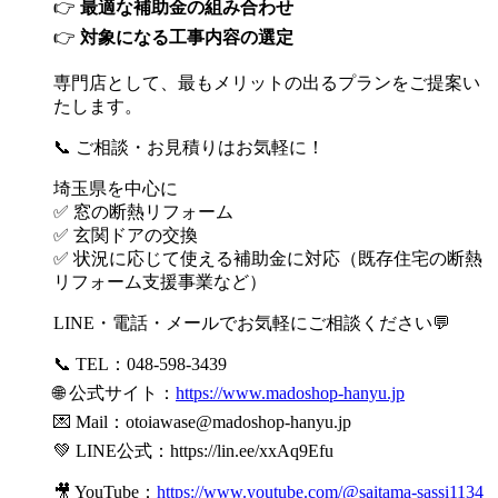
👉
最適な補助金の組み合わせ
👉
対象になる工事内容の選定
専門店として、最もメリットの出るプランをご提案い
たします。
📞 ご相談・お見積りはお気軽に！
埼玉県を中心に
✅ 窓の断熱リフォーム
✅ 玄関ドアの交換
✅ 状況に応じて使える補助金に対応（既存住宅の断熱
リフォーム支援事業など）
LINE・電話・メールでお気軽にご相談ください💬
📞 TEL：048-598-3439
🌐 公式サイト：
https://www.madoshop-hanyu.jp
💌 Mail：
otoiawase@madoshop-hanyu.jp
💚 LINE公式：
https://lin.ee/xxAq9Efu
🎥 YouTube：
https://www.youtube.com/@saitama-sassi1134