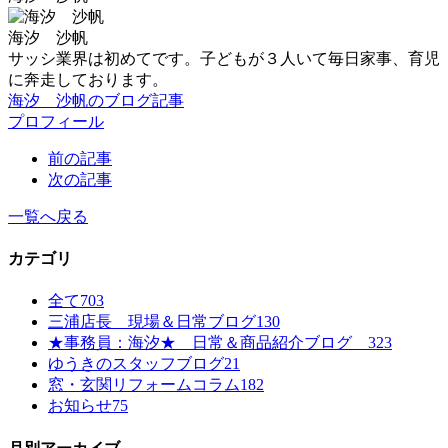
海汐 沙帆
サッシ業界は初めてです。子どもが３人いて毎日家事、育児
に奔走しております。
海汐 沙帆のブログ記事
プロフィール
前の記事
次の記事
一覧へ戻る
カテゴリ
全て
703
三浦店長 現場＆日常ブログ
130
★事務員：海汐★ 日常＆商品紹介ブログ
323
ゆうきのスタッフブログ
21
窓・玄関リフォームコラム
182
お知らせ
75