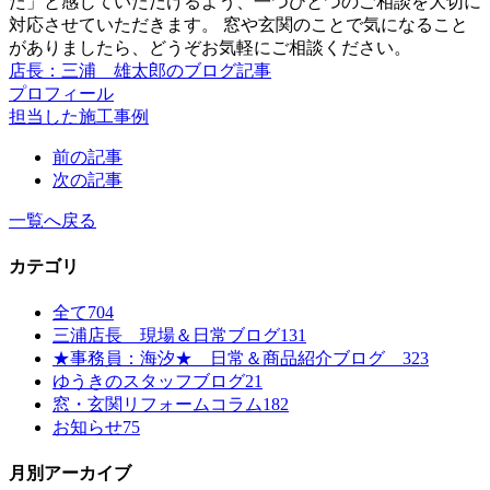
た」と感じていただけるよう、一つひとつのご相談を大切に
対応させていただきます。 窓や玄関のことで気になること
がありましたら、どうぞお気軽にご相談ください。
店長：三浦 雄太郎のブログ記事
プロフィール
担当した施工事例
前の記事
次の記事
一覧へ戻る
カテゴリ
全て
704
三浦店長 現場＆日常ブログ
131
★事務員：海汐★ 日常＆商品紹介ブログ
323
ゆうきのスタッフブログ
21
窓・玄関リフォームコラム
182
お知らせ
75
月別アーカイブ