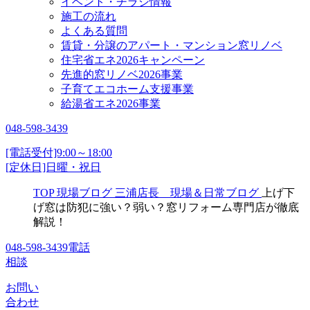
イベント・チラシ情報
施工の流れ
よくある質問
賃貸・分譲のアパート・マンション窓リノベ
住宅省エネ2026キャンペーン
先進的窓リノベ2026事業
子育てエコホーム支援事業
給湯省エネ2026事業
048-598-3439
[電話受付]9:00～18:00
[定休日]日曜・祝日
TOP
現場ブログ
三浦店長 現場＆日常ブログ
上げ下
げ窓は防犯に強い？弱い？窓リフォーム専門店が徹底
解説！
048-598-3439
電話
相談
お問い
合わせ