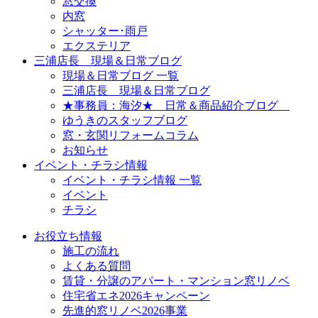
窓交換
内窓
シャッター･雨戸
エクステリア
三浦店長 現場＆日常ブログ
現場＆日常ブログ 一覧
三浦店長 現場＆日常ブログ
★事務員：海汐★ 日常＆商品紹介ブログ
ゆうきのスタッフブログ
窓・玄関リフォームコラム
お知らせ
イベント・チラシ情報
イベント・チラシ情報 一覧
イベント
チラシ
お役立ち情報
施工の流れ
よくある質問
賃貸・分譲のアパート・マンション窓リノベ
住宅省エネ2026キャンペーン
先進的窓リノベ2026事業