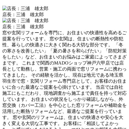
店長：三浦 雄太郎
店長：三浦 雄太郎
窓や玄関リフォームを専門に、お住まいの快適性を高めるご
提案を行っています。 窓や玄関は、住まいの断熱性や防犯
性、暮らしの快適さに大きく関わる大切な部分です。 「冬
の寒さを改善したい」「夏の暑さを和らげたい」「防犯対策
をしたい」など、お住まいのお悩みはご家庭によってさまざ
まです。 これまで関西のMADOショップ神戸六甲店では店
長として勤務し、営業・施工の両面で窓リフォームに携わっ
てきました。 その経験を活かし、現在は地元である埼玉県
羽生市で窓・玄関リフォーム専門店として、お客様のお住ま
いに合った最適なご提案を心掛けています。 当店では自社
施工にもこだわり、現地調査から施工まで責任を持って対応
しています。 お住まいの状況をしっかり確認しながら、外
窓交換（カバー工法）を中心とした窓リフォームや補助金を
活用した断熱リフォームなど、最適なご提案を行っていま
す。 窓や玄関のリフォームは、住まいの快適さや安心を大
きく変える大切な工事です。 お客様に「相談してよかっ