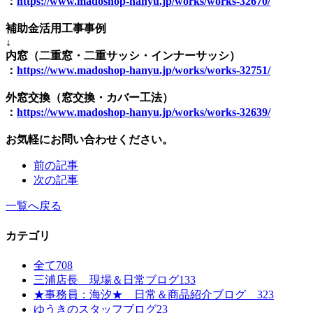
：
https://www.madoshop-hanyu.jp/works/works-32670/
補助金活用工事事例
↓
内窓（二重窓・二重サッシ・インナーサッシ）
：
https://www.madoshop-hanyu.jp/works/works-32751/
外窓交換（窓交換・カバー工法）
：
https://www.madoshop-hanyu.jp/works/works-32639/
お気軽にお問い合わせください。
前の記事
次の記事
一覧へ戻る
カテゴリ
全て
708
三浦店長 現場＆日常ブログ
133
★事務員：海汐★ 日常＆商品紹介ブログ
323
ゆうきのスタッフブログ
23