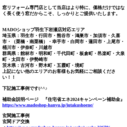
窓リフォーム専門店として当店はより特に、価格だけではな
く長く使う窓だからこそ、しっかりとご提供いたします。
MADOショップ羽生下岩瀬店対応エリア
埼玉県：羽生市・行田市・熊谷市・鴻巣市・加須市・久喜
市・（栗橋・南栗橋）・幸手市・白岡市・蓮田市・上尾市・
桶川市・伊奈町・川越市
群馬県：館林市・明和町・千代田町・板倉町・邑楽町・大泉
町・太田市・伊勢崎市
茨木県：古河市・野木町・五霞町・境町
上記にない他のエリアのお客様もお気軽にご相談くださ
い！！
下記施工事例です(^^♪
補助金説明ページ 『住宅省エネ2024キャンペーン補助金』
https://www.madoshop-hanyu.jp/jutakushoene/
玄関施工事例
玄関ドア交換