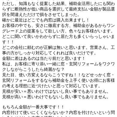
ただし、知識もなく提案した結果、補助金活用したにも関わ
らずに断熱性が低い商品を選択して最終支払い金額が製品選
択を間違えただけで損をさせてしまった。
確かに最近はどこでも内窓は購入出来ますし！
お客様の中でも、安さに徹底する方、補助金があるからワン
グレード上の提案をして欲しい方、色々なお客様がいます。
どこに聞いて良いかわからずに居た方も多くいらっしゃいま
す！！
どこの会社に頼むのが正解は無いと思います。営業さん、工
事の方がしっかり対応してくれれば良いだけです。
金額に差はあるのは当たり前だと思います！
私は、お客様に寄り添い一緒に窓・玄関リフォームをワクワ
クしながらこうしたら綺麗かな？
見た目、使い方変えるならこうですね！！などせっかく窓・
玄関リフォームをするなら補助金を上手く使いお得にお客様
の考える理想に近づけたいと思って対応しています。
見積が安い＝悪いわけではないし良い事でもありません。
見積が高い＝悪いわけでもないし良い事でもありません。
もちろん金額が一番大事です！！
内窓付けて使いにくくならないか？内窓を付けたいという問