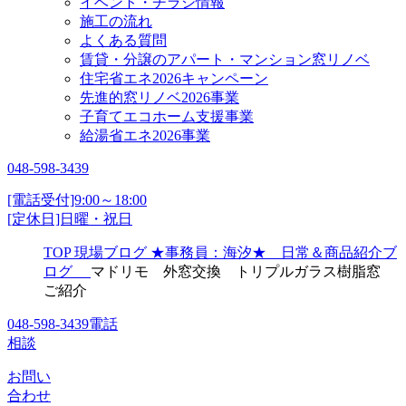
イベント・チラシ情報
施工の流れ
よくある質問
賃貸・分譲のアパート・マンション窓リノベ
住宅省エネ2026キャンペーン
先進的窓リノベ2026事業
子育てエコホーム支援事業
給湯省エネ2026事業
048-598-3439
[電話受付]9:00～18:00
[定休日]日曜・祝日
TOP
現場ブログ
★事務員：海汐★ 日常＆商品紹介ブ
ログ
マドリモ 外窓交換 トリプルガラス樹脂窓
ご紹介
048-598-3439
電話
相談
お問い
合わせ