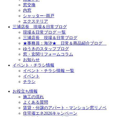
窓交換
内窓
シャッター･雨戸
エクステリア
三浦店長 現場＆日常ブログ
現場＆日常ブログ 一覧
三浦店長 現場＆日常ブログ
★事務員：海汐★ 日常＆商品紹介ブログ
ゆうきのスタッフブログ
窓・玄関リフォームコラム
お知らせ
イベント・チラシ情報
イベント・チラシ情報 一覧
イベント
チラシ
お役立ち情報
施工の流れ
よくある質問
賃貸・分譲のアパート・マンション窓リノベ
住宅省エネ2026キャンペーン