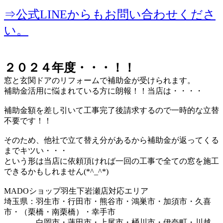
⇒公式LINEからもお問い合わせくださ
い。
２０２４年度・・・！！
窓と玄関ドアのリフォームで補助金が受けられます。
補助金活用に悩まれている方に朗報！！当店は・・・・
補助金額を差し引いて工事完了後請求するので一時的な立替
不要です！！
そのため、他社で立て替え分があるから補助金が返ってくる
までキツい・・・
という形は当店に依頼頂ければ一回の工事で全ての窓を施工
できるかもしれません(*^_^*)
MADOショップ羽生下岩瀬店対応エリア
埼玉県：羽生市・行田市・熊谷市・鴻巣市・加須市・久喜
市・（栗橋・南栗橋）・幸手市
白岡市・蓮田市・上尾市・桶川市・伊奈町・川越