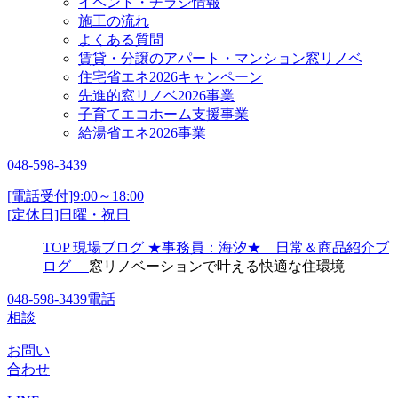
イベント・チラシ情報
施工の流れ
よくある質問
賃貸・分譲のアパート・マンション窓リノベ
住宅省エネ2026キャンペーン
先進的窓リノベ2026事業
子育てエコホーム支援事業
給湯省エネ2026事業
048-598-3439
[電話受付]9:00～18:00
[定休日]日曜・祝日
TOP
現場ブログ
★事務員：海汐★ 日常＆商品紹介ブ
ログ
窓リノベーションで叶える快適な住環境
048-598-3439
電話
相談
お問い
合わせ