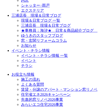
内窓
シャッター･雨戸
エクステリア
三浦店長 現場＆日常ブログ
現場＆日常ブログ 一覧
三浦店長 現場＆日常ブログ
★事務員：海汐★ 日常＆商品紹介ブログ
ゆうきのスタッフブログ
窓・玄関リフォームコラム
お知らせ
イベント・チラシ情報
イベント・チラシ情報 一覧
イベント
チラシ
お役立ち情報
施工の流れ
よくある質問
賃貸・分譲のアパート・マンション窓リノベ
住宅省エネ2026キャンペーン
先進的窓リノベ2026事業
みらいエコ住宅2026事業