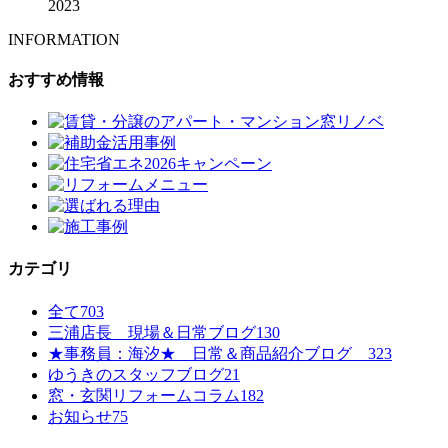
2023
INFORMATION
おすすめ情報
カテゴリ
全て
703
三浦店長 現場＆日常ブログ
130
★事務員：海汐★ 日常＆商品紹介ブログ
323
ゆうきのスタッフブログ
21
窓・玄関リフォームコラム
182
お知らせ
75