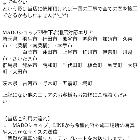
までキツい・・・
という形は当店に依頼頂ければ一回の工事で全ての窓を施工
できるかもしれません(*^_^*)
MADOショップ羽生下岩瀬店対応エリア
埼玉県：羽生市・行田市・熊谷市・鴻巣市・加須市・久喜
市・（栗橋・南栗橋）・幸手市
白岡市・蓮田市・上尾市・桶川市・伊奈町・川越
市・さいたま市
群馬県：館林市・明和町・千代田町・板倉町・邑楽町・大泉
町・太田市
茨木県：古河市・野木町・五霞町・境町
上記にない他のエリアのお客様もお気軽にご相談くださ
い！！
【当店ご利用の流れ】
１．MADOショップ、LINEから希望内容や施工場所の写真
や大まかなサイズの送信
（簡単な写真の撮り方・テンプレートをお送りします。）