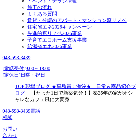
イベント・チラシ情報
施工の流れ
よくある質問
賃貸・分譲のアパート・マンション窓リノベ
住宅省エネ2026キャンペーン
先進的窓リノベ2026事業
子育てエコホーム支援事業
給湯省エネ2026事業
048-598-3439
[電話受付]9:00～18:00
[定休日]日曜・祝日
TOP
現場ブログ
★事務員：海汐★ 日常＆商品紹介ブ
ログ
【たった1日で新築気分！】築35年の家がオシ
ャレなカフェ風に大変身
048-598-3439
電話
相談
お問い
合わせ