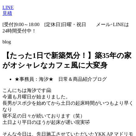
LINE
見積
[受付]9:00～18:00 [定休日]日曜・祝日
メール･LINEは
24時間受付中！
blog
【たった1日で新築気分！】築35年の家
がオシャレなカフェ風に大変身
★事務員：海汐★ 日常＆商品紹介ブログ
こんにちは海汐です🤗
今週も月曜日が始まりました。
長男がスポ少を始めてから土日の起床時間がいつもより早く
なり
寝不足の日々が続いております（笑）
土日より平日のほうが起床が遅い現実🤣
そんな今日は、先日施工させていただいたYKK AP マドリモ