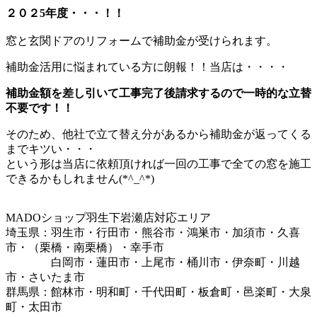
２０２5年度・・・！！
窓と玄関ドアのリフォームで補助金が受けられます。
補助金活用に悩まれている方に朗報！！当店は・・・・
補助金額を差し引いて工事完了後請求するので一時的な立替
不要です！！
そのため、他社で立て替え分があるから補助金が返ってくる
までキツい・・・
という形は当店に依頼頂ければ一回の工事で全ての窓を施工
できるかもしれません(*^_^*)
MADOショップ羽生下岩瀬店対応エリア
埼玉県：羽生市・行田市・熊谷市・鴻巣市・加須市・久喜
市・（栗橋・南栗橋）・幸手市
白岡市・蓮田市・上尾市・桶川市・伊奈町・川越
市・さいたま市
群馬県：館林市・明和町・千代田町・板倉町・邑楽町・大泉
町・太田市