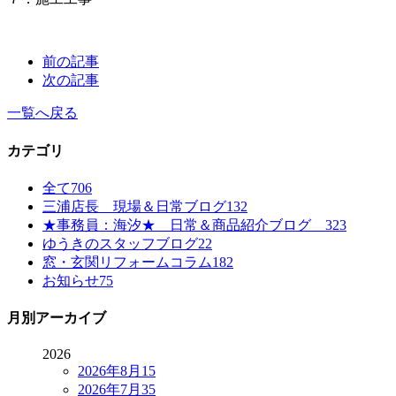
前の記事
次の記事
一覧へ戻る
カテゴリ
全て
706
三浦店長 現場＆日常ブログ
132
★事務員：海汐★ 日常＆商品紹介ブログ
323
ゆうきのスタッフブログ
22
窓・玄関リフォームコラム
182
お知らせ
75
月別アーカイブ
2026
2026年8月
15
2026年7月
35