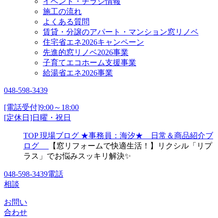
イベント・チラシ情報
施工の流れ
よくある質問
賃貸・分譲のアパート・マンション窓リノベ
住宅省エネ2026キャンペーン
先進的窓リノベ2026事業
子育てエコホーム支援事業
給湯省エネ2026事業
048-598-3439
[電話受付]9:00～18:00
[定休日]日曜・祝日
TOP
現場ブログ
★事務員：海汐★ 日常＆商品紹介ブ
ログ
【窓リフォームで快適生活！】リクシル「リプ
ラス」でお悩みスッキリ解決✨
048-598-3439
電話
相談
お問い
合わせ