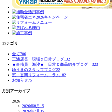
カテゴリ
全て
706
三浦店長 現場＆日常ブログ
132
★事務員：海汐★ 日常＆商品紹介ブログ
323
ゆうきのスタッフブログ
22
窓・玄関リフォームコラム
182
お知らせ
75
月別アーカイブ
2026
2026年8月
15
2026年7月
35