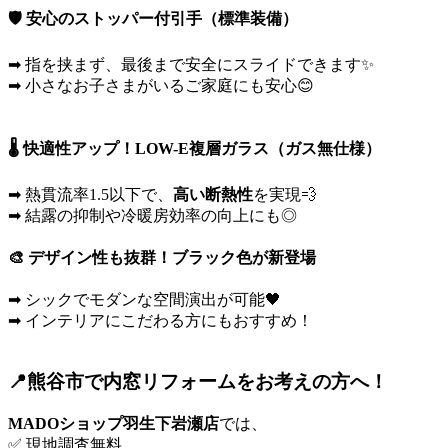
🛡️ 安心のストッパー付引手（標準装備）
➡ 指を挟まず、最後まで安全にスライドできます✨
➡ 小さなお子さまがいるご家庭にも安心😊
🌡️ 快適性アップ！LOW-E複層ガラス（ガス無仕様）
➡ 熱貫流率1.5以下で、
高い断熱性
を実現💨
➡ 結露の抑制や冷暖房効率の向上にも◎
🎨 デザイン性も抜群！ブラック色が新登場
➡ シックでモダンな空間演出が可能🖤
➡ インテリアにこだわる方にもおすすめ！
📍熊谷市で内窓リフォームをお考えの方へ！
MADOショップ羽生下岩瀬店
では、
✅ 現地調査無料