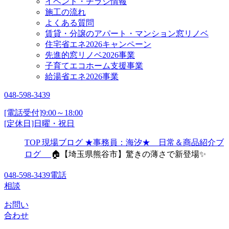
イベント・チラシ情報
施工の流れ
よくある質問
賃貸・分譲のアパート・マンション窓リノベ
住宅省エネ2026キャンペーン
先進的窓リノベ2026事業
子育てエコホーム支援事業
給湯省エネ2026事業
048-598-3439
[電話受付]9:00～18:00
[定休日]日曜・祝日
TOP
現場ブログ
★事務員：海汐★ 日常＆商品紹介ブ
ログ
🏠【埼玉県熊谷市】驚きの薄さで新登場✨
048-598-3439
電話
相談
お問い
合わせ