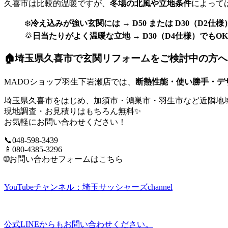
久喜市は比較的温暖ですが、
冬場の北風や立地条件
によって
❄️
冷え込みが強い玄関には → D50 または D30（D2仕様
🌞
日当たりがよく温暖な立地 → D30（D4仕様）でもO
🏠埼玉県久喜市で玄関リフォームをご検討中の方へ
MADOショップ羽生下岩瀬店では、
断熱性能・使い勝手・デ
埼玉県久喜市をはじめ、加須市・鴻巣市・羽生市など近隣地域
現地調査・お見積りはもちろん無料✨
お気軽にお問い合わせください！
📞048-598-3439
📱080-4385-3296
🌐
お問い合わせフォームはこちら
YouTubeチャンネル：埼玉サッシャーズchannel
公式LINEからもお問い合わせください。