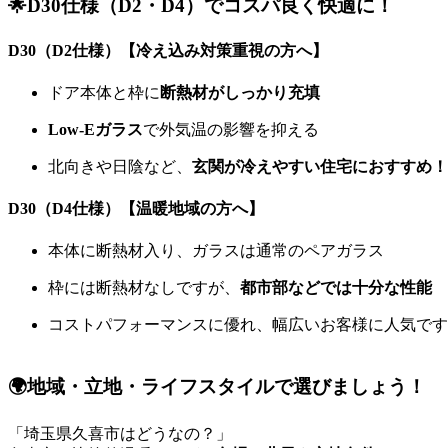
🌟D30仕様（D2・D4）でコスパ良く快適に！
D30（D2仕様）【冷え込み対策重視の方へ】
ドア本体と枠に
断熱材がしっかり充填
Low-Eガラス
で外気温の影響を抑える
北向きや日陰など、
玄関が冷えやすい住宅におすすめ！
D30（D4仕様）【温暖地域の方へ】
本体に断熱材入り、ガラスは通常のペアガラス
枠には断熱材なしですが、
都市部などでは十分な性能
コストパフォーマンスに優れ、幅広いお客様に人気です
🌍地域・立地・ライフスタイルで選びましょう！
「埼玉県久喜市はどうなの？」