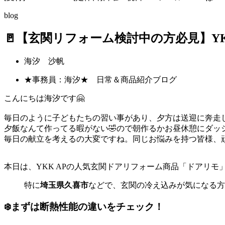
blog
🚪【玄関リフォーム検討中の方必見】YKK
海汐 沙帆
★事務員：海汐★ 日常＆商品紹介ブログ
こんにちは海汐です🤗
毎日のように子どもたちの習い事があり、夕方は送迎に奔走
夕飯なんて作ってる暇がない🤣ので朝作るかお昼休憩にダッ
毎日の献立を考えるの大変ですね。同じお悩みを持つ皆様、
本日は、YKK APの人気玄関ドアリフォーム商品「ドアリモ」
特に
埼玉県久喜市
などで、玄関の冷え込みが気になる方
❄️まずは断熱性能の違いをチェック！