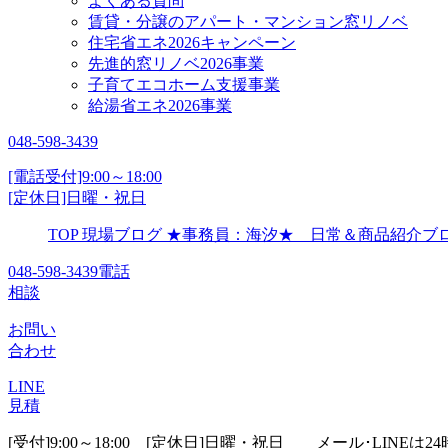
よくある質問
賃貸・分譲のアパート・マンション窓リノベ
住宅省エネ2026キャンペーン
先進的窓リノベ2026事業
子育てエコホーム支援事業
給湯省エネ2026事業
048-598-3439
[電話受付]9:00～18:00
[定休日]日曜・祝日
TOP
現場ブログ
★事務員：海汐★ 日常＆商品紹介
048-598-3439
電話
相談
お問い
合わせ
LINE
見積
[受付]9:00～18:00 [定休日]日曜・祝日
メール･LINEは24