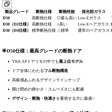
製品グレード
断熱仕様
断熱性能
採光部ガラス
D50
高断熱仕様
◎最も高い
Low-Eガラス
D30（D2仕様）
高断熱仕様
○高い
Low-Eペアガラス
D30（D4仕様）
標準断熱仕様
△標準
通常のペアガラス
🌟D50仕様：最高グレードの断熱ドア
YKK APドアリモの中でも
最上位モデル
ドア全体にわたる
フル断熱構造
高級感あふれるデザインラインナップ
開け閉めの静かさ・スムーズさにも配慮
デザイン・断熱・快適さ
を重視する方に最適✨