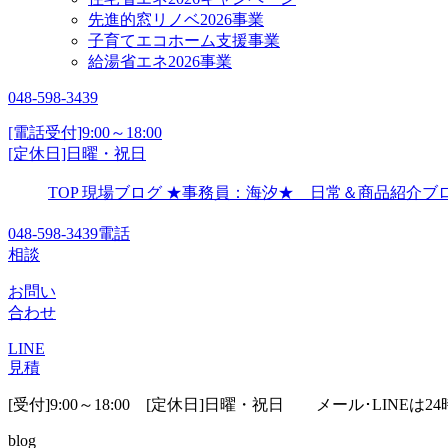
先進的窓リノベ2026事業
子育てエコホーム支援事業
給湯省エネ2026事業
048-598-3439
[電話受付]9:00～18:00
[定休日]日曜・祝日
TOP
現場ブログ
★事務員：海汐★ 日常＆商品紹介
048-598-3439
電話
相談
お問い
合わせ
LINE
見積
[受付]9:00～18:00 [定休日]日曜・祝日
メール･LINEは24
blog