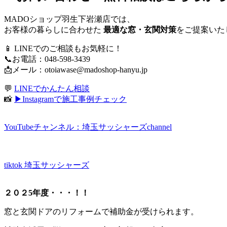
MADOショップ羽生下岩瀬店では、
お客様の暮らしに合わせた
最適な窓・玄関対策
をご提案いた
📱 LINEでのご相談もお気軽に！
📞お電話：048-598-3439
📩メール：
otoiawase@madoshop-hanyu.jp
💬
LINEでかんたん相談
📸
▶Instagramで施工事例チェック
YouTubeチャンネル：埼玉サッシャーズchannel
tiktok 埼玉サッシャーズ
２０２5年度・・・！！
窓と玄関ドアのリフォームで補助金が受けられます。