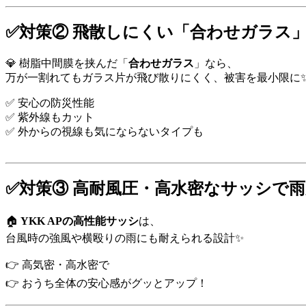
✅対策② 飛散しにくい「合わせガラス
💎 樹脂中間膜を挟んだ「
合わせガラス
」なら、
万が一割れてもガラス片が飛び散りにくく、被害を最小限に
✅ 安心の防災性能
✅ 紫外線もカット
✅ 外からの視線も気にならないタイプも
✅対策③ 高耐風圧・高水密なサッシで
🏠
YKK APの高性能サッシ
は、
台風時の強風や横殴りの雨にも耐えられる設計✨
👉 高気密・高水密で
👉 おうち全体の安心感がグッとアップ！