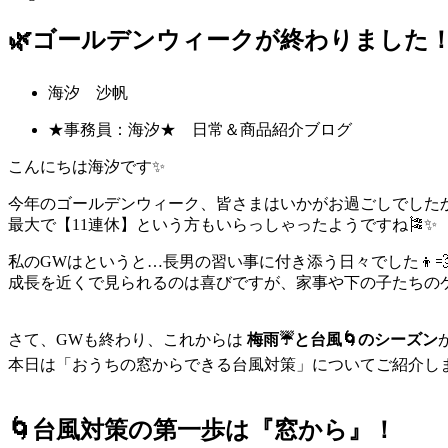
🌿ゴールデンウィークが終わりました
海汐 沙帆
★事務員：海汐★ 日常＆商品紹介ブログ
こんにちは海汐です✨
今年のゴールデンウィーク、皆さまはいかがお過ごしでした
最大で【11連休】という方もいらっしゃったようですね🎏✨
私のGWはというと…長男の習い事に付き添う日々でした👦
成長を近くで見られるのは喜びですが、家事や下の子たちのケ
さて、GWも終わり、これからは
梅雨☔と台風🌀のシーズン
本日は「おうちの窓からできる台風対策」についてご紹介し
🌀台風対策の第一歩は『窓から』！