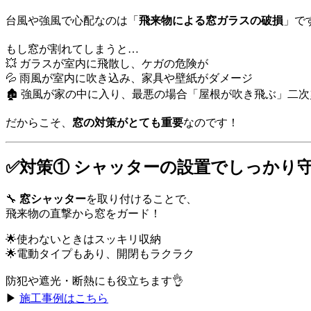
台風や強風で心配なのは「
飛来物による窓ガラスの破損
」です
もし窓が割れてしまうと…
💥 ガラスが室内に飛散し、ケガの危険が
💦 雨風が室内に吹き込み、家具や壁紙がダメージ
🏚 強風が家の中に入り、最悪の場合「屋根が吹き飛ぶ」二
だからこそ、
窓の対策がとても重要
なのです！
✅対策① シャッターの設置でしっかり
🔧
窓シャッター
を取り付けることで、
飛来物の直撃から窓をガード！
🌟使わないときはスッキリ収納
🌟電動タイプもあり、開閉もラクラク
防犯や遮光・断熱にも役立ちます👌
▶
施工事例はこちら