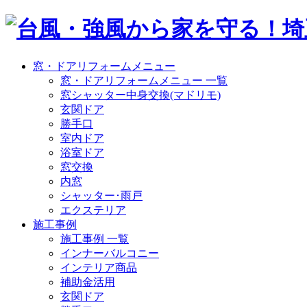
窓・ドアリフォームメニュー
窓・ドアリフォームメニュー 一覧
窓シャッター中身交換(マドリモ)
玄関ドア
勝手口
室内ドア
浴室ドア
窓交換
内窓
シャッター･雨戸
エクステリア
施工事例
施工事例 一覧
インナーバルコニー
インテリア商品
補助金活用
玄関ドア