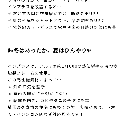
インプラスを設置すると…
✅
窓と窓の間に空気層ができ、断熱効果UP！
✅ 夏の外気をシャットアウト、冷房効率もUP⤴️
✅ 紫外線カットガラスで家具や床の日焼け対策にも🌞
🌬️冬はあったか、夏はひんやり✨
インプラスは、
アルミの約1/1000の熱伝導率を持つ樹
脂製フレーム
を使用。
この高性能素材によって…
🔸
外の冷気を遮断
🔸
室内の暖かさを逃がさない
🔸
結露を防ぎ、カビやダニの予防にも◎
埼玉県久喜市の住宅にも多くの施工実績があり、戸建
て・マンション問わず対応可能
です！