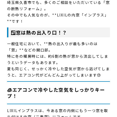
埼玉県久喜市
でも、多くのご相談をいただいている「窓
の断熱リフォーム」。
その中でも人気なのが、**LIXILの内窓「インプラス」
**です！
🪟窓は熱の出入り口！？
一般住宅において、**熱の出入りが最も多いのは
「窓」**などの開口部。
特に冬の暖房時には、
約6割の熱が窓から流出
してしま
うというデータもあります。
夏も同じく、せっかく冷やした空気が窓から逃げてしま
うと、エアコン代がどんどん上がってしまいます😓
🧊エアコンで冷やした空気をしっかりキー
プ！
LIXILインプラス
は、今ある窓の内側にもう一つ窓を取
り付ける
内窓（二重窓）リフォーム
です。