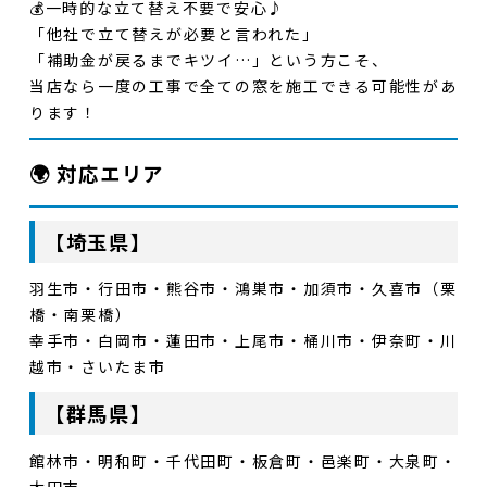
💰
一時的な立て替え不要
で安心♪
「他社で立て替えが必要と言われた」
「補助金が戻るまでキツイ…」という方こそ、
当店なら一度の工事で全ての窓を施工できる可能性があ
ります！
🌍 対応エリア
【埼玉県】
羽生市・行田市・熊谷市・鴻巣市・加須市・久喜市（栗
橋・南栗橋）
幸手市・白岡市・蓮田市・上尾市・桶川市・伊奈町・川
越市・さいたま市
【群馬県】
館林市・明和町・千代田町・板倉町・邑楽町・大泉町・
太田市