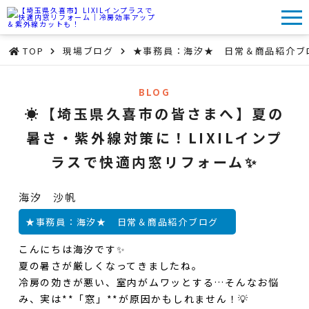
TOP
現場ブログ
★事務員：海汐★ 日常＆商品紹介
BLOG
☀️【埼玉県久喜市の皆さまへ】夏の
暑さ・紫外線対策に！LIXILインプ
ラスで快適内窓リフォーム✨
海汐 沙帆
★事務員：海汐★ 日常＆商品紹介ブログ
こんにちは海汐です✨
夏の暑さが厳しくなってきましたね。
冷房の効きが悪い、室内がムワッとする…そんなお悩
み、実は**「窓」**が原因かもしれません！💡