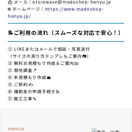
📩
メール
：
otoiawase@madoshop-hanyu.jp
🌐
ホームページ
：
https://www.madoshop-
hanyu.jp/
📝ご利用の流れ（スムーズな対応で安心！）
①
LINEまたはメールで相談・写真送付
（サイズの測り方テンプレもご案内📷）
②
無料お見積もり作成＆ご案内📧
③
現地調査📍
④
本見積もり作成💼
⑤
ご契約✍
⑥
補助金の申請手続き📝
⑦
施工工事🔧
PROFILE