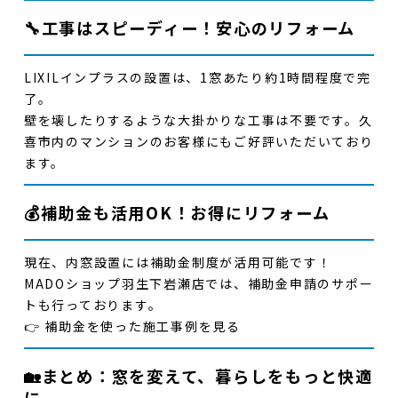
🔧工事はスピーディー！安心のリフォーム
LIXILインプラスの設置は、
1窓あたり約1時間程度
で完
了。
壁を壊したりするような大掛かりな工事は不要です。
久
喜市内のマンションのお客様にもご好評
いただいており
ます。
💰補助金も活用OK！お得にリフォーム
現在、内窓設置には
補助金制度が活用可能
です！
MADOショップ羽生下岩瀬店では、
補助金申請のサポー
ト
も行っております。
👉
補助金を使った施工事例を見る
🏡まとめ：窓を変えて、暮らしをもっと快適
に。