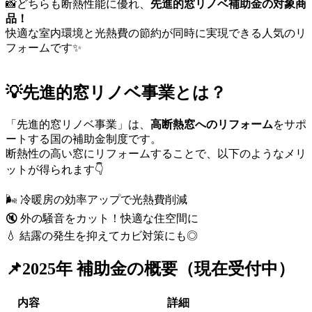
📸どちらも断熱性能に優れ、
先進的窓リノベ補助金の対象商
品！
快適な室内環境と光熱費の節約が同時に実現できる人気のリ
フォームです✨
💡先進的窓リノベ事業とは？
「先進的窓リノベ事業」は、
高断熱窓へのリフォーム
をサポ
ートする国の補助金制度です。
断熱性の高い窓にリフォームすることで、以下のようなメリ
ットが得られます👇
🌬️ 冷暖房の効率アップで光熱費削減
🔇 外の騒音をカット！快適な住空間に
💧 結露の発生を抑えてカビ対策にも◎
📌2025年 補助金の概要（現在受付中）
内容
詳細