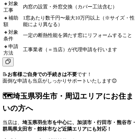
🔸対象
内窓の設置・外窓交換（カバー工法含む）
工事
🔸補助
1窓あたり数千円〜最大10万円以上（※サイズ・性
額
能により異なる）
🔸対象
一定の断熱性能を満たす窓にリフォームすること
条件
🔸申請
工事業者（＝当店）が代理申請を行います
方法
📝
お客様ご自身での手続きは不要
です！
面倒な申請も当店がしっかりサポートいたします😊
🗺️埼玉県羽生市・周辺エリアにお住ま
いの方へ
当店は、
埼玉県羽生市を中心に、加須市・行田市・熊谷市・
群馬県太田市・館林市など近隣エリアにも対応！