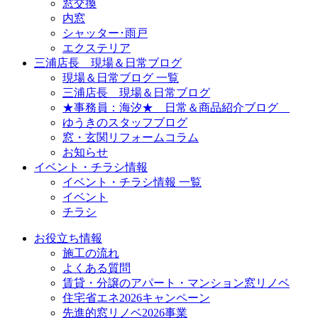
窓交換
内窓
シャッター･雨戸
エクステリア
三浦店長 現場＆日常ブログ
現場＆日常ブログ 一覧
三浦店長 現場＆日常ブログ
★事務員：海汐★ 日常＆商品紹介ブログ
ゆうきのスタッフブログ
窓・玄関リフォームコラム
お知らせ
イベント・チラシ情報
イベント・チラシ情報 一覧
イベント
チラシ
お役立ち情報
施工の流れ
よくある質問
賃貸・分譲のアパート・マンション窓リノベ
住宅省エネ2026キャンペーン
先進的窓リノベ2026事業