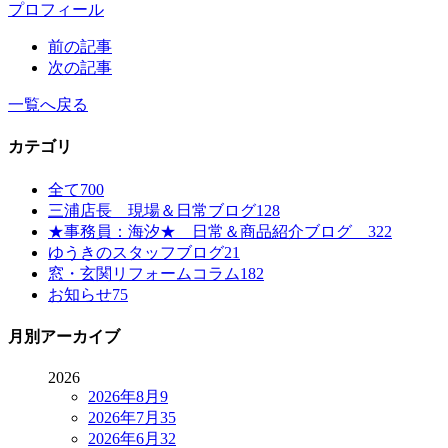
プロフィール
前の記事
次の記事
一覧へ戻る
カテゴリ
全て
700
三浦店長 現場＆日常ブログ
128
★事務員：海汐★ 日常＆商品紹介ブログ
322
ゆうきのスタッフブログ
21
窓・玄関リフォームコラム
182
お知らせ
75
月別アーカイブ
2026
2026年8月
9
2026年7月
35
2026年6月
32