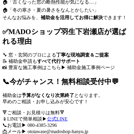
🏠「古くなった窓の断熱性能が気になる…」
🏠「冬の寒さ・夏の暑さをなんとかしたい」
そんなお悩みを、
補助金を活用してお得に解決
できます！
✅MADOショップ羽生下岩瀬店が選ば
れる理由
🔧 窓・玄関のプロによる
丁寧な現地調査＆ご提案
📝 補助金申請も
すべて代行サポート
📸 豊富な施工事例はこちら▶
補助金施工事例ページ
📞今がチャンス！無料相談受付中💬
補助金は
予算がなくなり次第終了
となります。
早めのご相談・お申し込みが安心です！
🔻ご相談・お見積りは無料🔻
📱LINEで簡単相談▶
公式LINE
📞お電話▶ 080-4385-3296
📩メール▶
otoiawase@madoshop-hanyu.jp