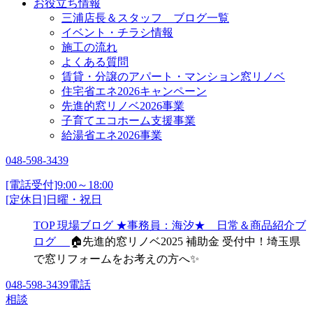
お役立ち情報
三浦店長＆スタッフ ブログ一覧
イベント・チラシ情報
施工の流れ
よくある質問
賃貸・分譲のアパート・マンション窓リノベ
住宅省エネ2026キャンペーン
先進的窓リノベ2026事業
子育てエコホーム支援事業
給湯省エネ2026事業
048-598-3439
[電話受付]9:00～18:00
[定休日]日曜・祝日
TOP
現場ブログ
★事務員：海汐★ 日常＆商品紹介ブ
ログ
🏠先進的窓リノベ2025 補助金 受付中！埼玉県
で窓リフォームをお考えの方へ✨
048-598-3439
電話
相談