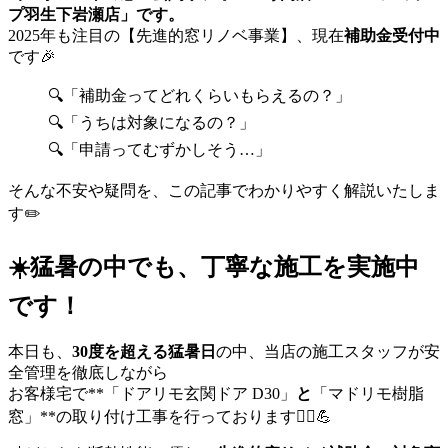
プ羽生下岩瀬店」です。
2025年も注目の【先進的窓リノベ事業】、現在
補助金受付中
です🎉
🔍「補助金ってどれくらいもらえるの？」
🔍「うちは対象になるの？」
🔍「申請ってむずかしそう…」
そんな不安や疑問を、この記事でわかりやすく解説いたしま
す✏️
☀️猛暑の中でも、丁寧な施工を実施中
です！
本日も、
30度を超える猛暑日
の中、当店の施工スタッフが安
全管理を徹底しながら
お客様宅で**「ドアリモ玄関ドア D30」
と
「マドリモ樹脂
窓」**の取り付け工事を行っております👷‍♂️💪