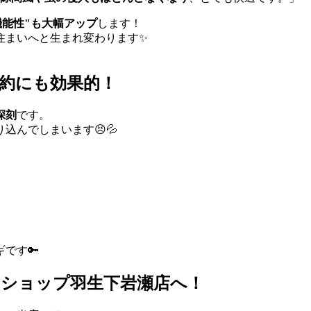
機能性"も大幅アップ
します！
住まいへと生まれ変わります✨
節約にも効果的！
深刻
です。
込んでしまいます😣💦
です🔑
Oショップ羽生下岩瀬店へ！