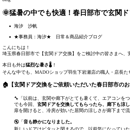
🌞猛暑の中でも快適！春日部市で玄関
海汐 沙帆
★事務員：海汐★ 日常＆商品紹介ブログ
こんにちは！
埼玉県春日部市で【玄関ドア交換】をご検討中の皆さまへ、
本日も外は
猛烈な暑さ🌡️
！
そんな中でも、MADOショップ羽生下岩瀬店の職人・店長た
🏠【玄関ドア交換をご依頼いただいた春日部市の
🔧「以前は、玄関や廊下がとても暑くて、エアコンを
でも今回、
玄関ドアを交換してもらったら、廊下も涼し
扉を開けると、冷房が効いた居間の涼しさが廊下まで流
🔇「
音も静かになりました。
新しいドアはピタッと閉まるので、以前気になっていた