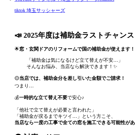
tiktok 埼玉サッシャーズ
📣 2025年度は補助金ラストチャン
🌟
窓・玄関ドアのリフォームで国の補助金が使えます！
「補助金は気になるけど立て替えが不安…」
そんなお悩み、当店なら解決できます！✨
🟡
当店では、補助金分を差し引いた金額でご請求！
つまり…
💰
一時的な立て替え不要
で安心♪
「他社で立て替えが必要と言われた」
「補助金が戻るまでキツイ…」という方こそ、
当店なら一度の工事で全ての窓を施工できる可能性があ