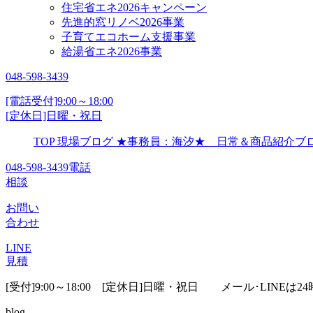
住宅省エネ2026キャンペーン
先進的窓リノベ2026事業
子育てエコホーム支援事業
給湯省エネ2026事業
048-598-3439
[電話受付]9:00～18:00
[定休日]日曜・祝日
TOP
現場ブログ
★事務員：海汐★ 日常＆商品紹介
048-598-3439
電話
相談
お問い
合わせ
LINE
見積
[受付]9:00～18:00 [定休日]日曜・祝日
メール･LINEは24
blog