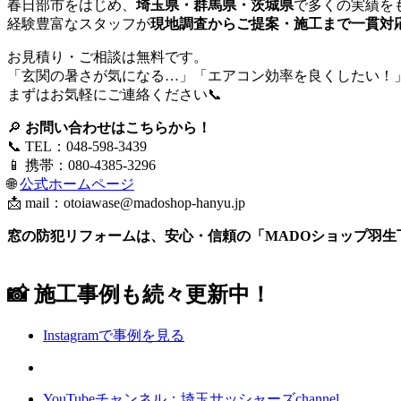
春日部市をはじめ、
埼玉県・群馬県・茨城県
で多くの実績を
経験豊富なスタッフが
現地調査からご提案・施工まで一貫対
お見積り・ご相談は無料です。
「玄関の暑さが気になる…」「エアコン効率を良くしたい！
まずはお気軽にご連絡ください📞
🔎
お問い合わせはこちらから！
📞 TEL：048-598-3439
📱 携帯：080-4385-3296
🌐
公式ホームページ
📩 mail：
otoiawase@madoshop-hanyu.jp
窓の防犯リフォームは、安心・信頼の「MADOショップ羽生
📸 施工事例も続々更新中！
Instagramで事例を見る
YouTubeチャンネル：埼玉サッシャーズchannel