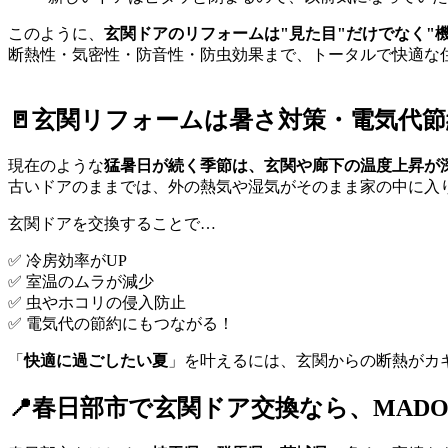
このように、
玄関ドアのリフォームは"見た目"だけでなく"
断熱性・気密性・防音性・防虫効果まで、トータルで快適な
🚪玄関リフォームは暑さ対策・電気代
現在のような
猛暑日が続く季節は、玄関や廊下の温度上昇が
古いドアのままでは、外の熱気や湿気がそのまま家の中に入り
玄関ドアを交換することで…
✅ 冷房効率がUP
✅ 室温のムラが減少
✅ 虫やホコリの侵入防止
✅ 電気代の節約にもつながる！
「
快適に過ごしたい夏
」を叶えるには、玄関からの断熱がカギ
📍春日部市で玄関ドア交換なら、MAD