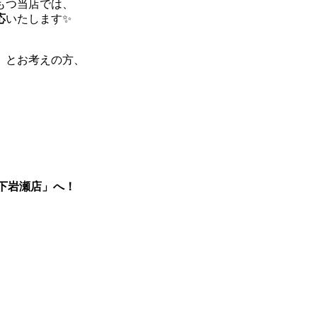
もつ当店では、
応
いたします✨
」とお考えの方、
下岩瀬店」へ！