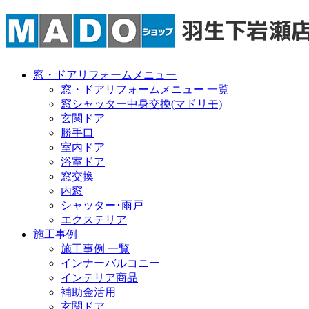
窓・ドアリフォームメニュー
窓・ドアリフォームメニュー 一覧
窓シャッター中身交換(マドリモ)
玄関ドア
勝手口
室内ドア
浴室ドア
窓交換
内窓
シャッター･雨戸
エクステリア
施工事例
施工事例 一覧
インナーバルコニー
インテリア商品
補助金活用
玄関ドア