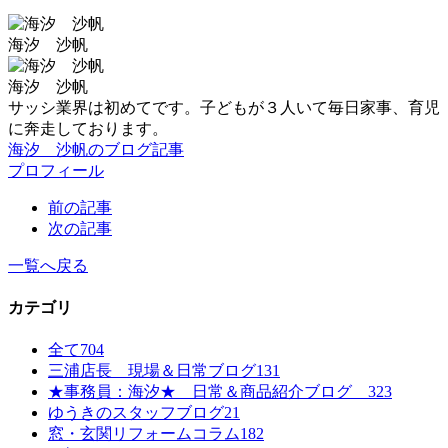
海汐 沙帆
海汐 沙帆
サッシ業界は初めてです。子どもが３人いて毎日家事、育児
に奔走しております。
海汐 沙帆のブログ記事
プロフィール
前の記事
次の記事
一覧へ戻る
カテゴリ
全て
704
三浦店長 現場＆日常ブログ
131
★事務員：海汐★ 日常＆商品紹介ブログ
323
ゆうきのスタッフブログ
21
窓・玄関リフォームコラム
182