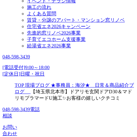
イベント・チラシ情報
施工の流れ
よくある質問
賃貸・分譲のアパート・マンション窓リノベ
住宅省エネ2026キャンペーン
先進的窓リノベ2026事業
子育てエコホーム支援事業
給湯省エネ2026事業
048-598-3439
[電話受付]9:00～18:00
[定休日]日曜・祝日
TOP
現場ブログ
★事務員：海汐★ 日常＆商品紹介ブ
ログ
【埼玉県北本市】ドアリモ玄関ドアD30＆マド
リモプラマードU施工✨お客様の嬉しいクチコミ
048-598-3439
電話
相談
お問い
合わせ