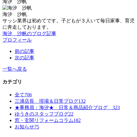
海汐 沙帆
海汐 沙帆
サッシ業界は初めてです。子どもが３人いて毎日家事、育児
に奔走しております。
海汐 沙帆のブログ記事
プロフィール
前の記事
次の記事
一覧へ戻る
カテゴリ
全て
706
三浦店長 現場＆日常ブログ
132
★事務員：海汐★ 日常＆商品紹介ブログ
323
ゆうきのスタッフブログ
22
窓・玄関リフォームコラム
182
お知らせ
75