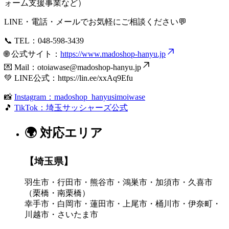
ォーム支援事業など）
LINE・電話・メールでお気軽にご相談ください💬
📞 TEL：048-598-3439
🌐 公式サイト：
https://www.madoshop-hanyu.jp
💌 Mail：
otoiawase@madoshop-hanyu.jp
💚 LINE公式：
https://lin.ee/xxAq9Efu
📸
Instagram：madoshop_hanyusimoiwase
🎵
TikTok：埼玉サッシャーズ公式
🌍 対応エリア
【埼玉県】
羽生市・行田市・熊谷市・鴻巣市・加須市・久喜市
（栗橋・南栗橋）
幸手市・白岡市・蓮田市・上尾市・桶川市・伊奈町・
川越市・さいたま市