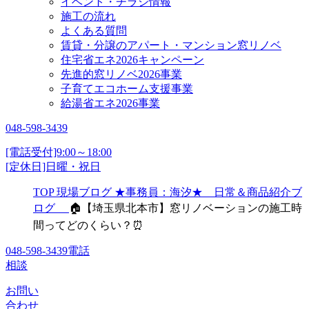
イベント・チラシ情報
施工の流れ
よくある質問
賃貸・分譲のアパート・マンション窓リノベ
住宅省エネ2026キャンペーン
先進的窓リノベ2026事業
子育てエコホーム支援事業
給湯省エネ2026事業
048-598-3439
[電話受付]9:00～18:00
[定休日]日曜・祝日
TOP
現場ブログ
★事務員：海汐★ 日常＆商品紹介ブ
ログ
🏠【埼玉県北本市】窓リノベーションの施工時
間ってどのくらい？⏰
048-598-3439
電話
相談
お問い
合わせ