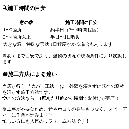
🔍施工時間の目安
窓の数
施工時間の目安
1〜2箇所
約半日（2〜4時間程度）
3〜4箇所以上
半日〜1日程度
大きな窓・特殊な形状
1日程度かかる場合もあります
※あくまで目安であり、建物の状況や現場条件により変動し
ます。
🧰施工方法による違い
当店が行う
「カバー工法」
は、外壁を壊さずに既存の窓枠
を活かす施工方法です。
💡この方法なら、
1窓あたり約2〜3時間
で取付けが完了！
壁工事が不要なため、音やホコリの発生も少なく、スピーデ
ィーに作業が進みます✨
忙しい方にも人気のリフォーム方法です！