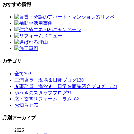
おすすめ情報
カテゴリ
全て
703
三浦店長 現場＆日常ブログ
130
★事務員：海汐★ 日常＆商品紹介ブログ
323
ゆうきのスタッフブログ
21
窓・玄関リフォームコラム
182
お知らせ
75
月別アーカイブ
2026