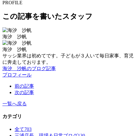
PROFILE
この記事を書いたスタッフ
海汐 沙帆
海汐 沙帆
サッシ業界は初めてです。子どもが３人いて毎日家事、育児
に奔走しております。
海汐 沙帆のブログ記事
プロフィール
前の記事
次の記事
一覧へ戻る
カテゴリ
全て
703
三浦店長 現場＆日常ブログ
130