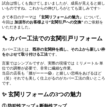
試合は惜しくも負けてしまいましたが、成長が見えると嬉し
いものですね。これからの伸びしろがとても楽しみです✨
さて本日のテーマは
「玄関リフォームの魅力」
について。
今回は
加須市のお客様より“玄関引戸への交換”
のご依頼を
いただきました。
🔧 カバー工法での玄関引戸リフォーム
カバー工法とは、
既存の玄関枠を残し、その上から新しい枠
をかぶせて取り付ける工法
です。
言葉ではシンプルですが、実際の現場では ミリメートル 単
位での調整が必要で、非常に繊細な作業。
当店の店長も「腰がーーー😱」と嬉しい悲鳴をあげるほど
（笑）それでも美しく仕上がるのがカバー工法の良いところ
です。
✨ 玄関リフォームの3つの魅力
① 防犯性アップ＋断熱性アップ