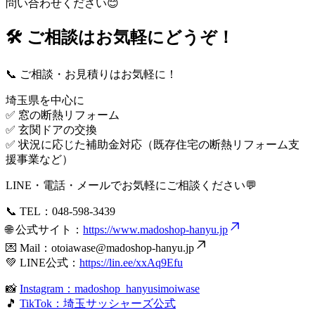
問い合わせください😊
🛠️ ご相談はお気軽にどうぞ！
📞 ご相談・お見積りはお気軽に！
埼玉県を中心に
✅ 窓の断熱リフォーム
✅ 玄関ドアの交換
✅ 状況に応じた補助金対応（既存住宅の断熱リフォーム支
援事業など）
LINE・電話・メールでお気軽にご相談ください💬
📞 TEL：048-598-3439
🌐 公式サイト：
https://www.madoshop-hanyu.jp
💌 Mail：
otoiawase@madoshop-hanyu.jp
💚 LINE公式：
https://lin.ee/xxAq9Efu
📸
Instagram：madoshop_hanyusimoiwase
🎵
TikTok：埼玉サッシャーズ公式