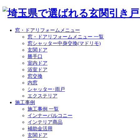
窓・ドアリフォームメニュー
窓・ドアリフォームメニュー 一覧
窓シャッター中身交換(マドリモ)
玄関ドア
勝手口
室内ドア
浴室ドア
窓交換
内窓
シャッター･雨戸
エクステリア
施工事例
施工事例 一覧
インナーバルコニー
インテリア商品
補助金活用
玄関ドア