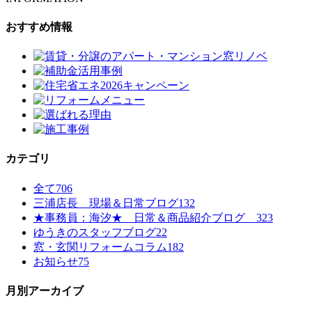
おすすめ情報
カテゴリ
全て
706
三浦店長 現場＆日常ブログ
132
★事務員：海汐★ 日常＆商品紹介ブログ
323
ゆうきのスタッフブログ
22
窓・玄関リフォームコラム
182
お知らせ
75
月別アーカイブ