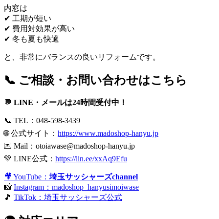
内窓は
✔ 工期が短い
✔ 費用対効果が高い
✔ 冬も夏も快適
と、非常にバランスの良いリフォームです。
📞 ご相談・お問い合わせはこちら
💬
LINE・メールは24時間受付中！
📞 TEL：048-598-3439
🌐 公式サイト：
https://www.madoshop-hanyu.jp
💌 Mail：
otoiawase@madoshop-hanyu.jp
💚 LINE公式：
https://lin.ee/xxAq9Efu
🎥 YouTube：
埼玉サッシャーズchannel
📸
Instagram：madoshop_hanyusimoiwase
🎵
TikTok：埼玉サッシャーズ公式