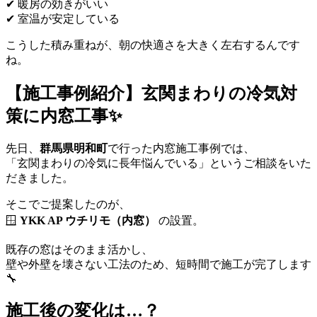
✔ 暖房の効きがいい
✔ 室温が安定している
こうした積み重ねが、朝の快適さを大きく左右するんです
ね。
【施工事例紹介】玄関まわりの冷気対
策に内窓工事✨
先日、
群馬県明和町
で行った内窓施工事例では、
「玄関まわりの冷気に長年悩んでいる」というご相談をいた
だきました。
そこでご提案したのが、
🪟
YKK AP ウチリモ（内窓）
の設置。
既存の窓はそのまま活かし、
壁や外壁を壊さない工法のため、短時間で施工が完了します
🔧
施工後の変化は…？