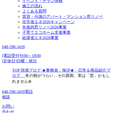
イベント・チラシ情報
施工の流れ
よくある質問
賃貸・分譲のアパート・マンション窓リノベ
住宅省エネ2026キャンペーン
先進的窓リノベ2026事業
子育てエコホーム支援事業
給湯省エネ2026事業
048-598-3439
[電話受付]9:00～18:00
[定休日]日曜・祝日
TOP
現場ブログ
★事務員：海汐★ 日常＆商品紹介ブ
ログ
冬の朝がつらい…その原因、実は「窓」かもし
れません❄️
048-598-3439
電話
相談
お問い
合わせ