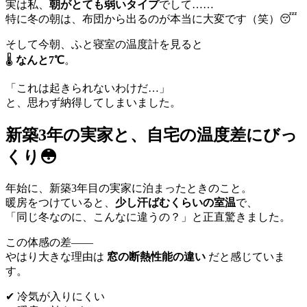
実は私、
朝がとても弱いタイプ
でして……
特に冬の朝は、布団から出るのが本当に大変です（笑）😴
そして今朝、ふと寝室の温度計を見ると
🌡️
なんと7℃
。
「これは起きられないわけだ…」
と、思わず納得してしまいました。
新築3年の実家と、自宅の温度差にびっ
くり😳
年始に、新築3年目の実家に泊まったときのこと。
暖房をつけていると、
少し汗ばむくらいの室温
で、
「同じ冬なのに、こんなに違うの？」と正直驚きました。
この体感の差――
やはり大きな理由は
窓の断熱性能の違い
だと感じていま
す。
✔ 冷気が入りにくい