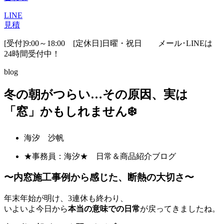
LINE
見積
[受付]9:00～18:00 [定休日]日曜・祝日
メール･LINEは
24時間受付中！
blog
冬の朝がつらい…その原因、実は
「窓」かもしれません❄️
海汐 沙帆
★事務員：海汐★ 日常＆商品紹介ブログ
〜内窓施工事例から感じた、断熱の大切さ〜
年末年始が明け、3連休も終わり、
いよいよ今日から
本当の意味での日常
が戻ってきましたね。