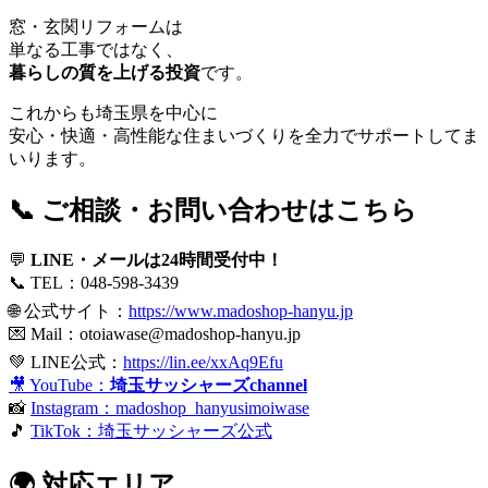
窓・玄関リフォームは
単なる工事ではなく、
暮らしの質を上げる投資
です。
これからも埼玉県を中心に
安心・快適・高性能な住まいづくりを全力でサポートしてま
いります。
📞 ご相談・お問い合わせはこちら
💬
LINE・メールは24時間受付中！
📞 TEL：048-598-3439
🌐 公式サイト：
https://www.madoshop-hanyu.jp
💌 Mail：
otoiawase@madoshop-hanyu.jp
💚 LINE公式：
https://lin.ee/xxAq9Efu
🎥 YouTube：
埼玉サッシャーズchannel
📸
Instagram：madoshop_hanyusimoiwase
🎵
TikTok：埼玉サッシャーズ公式
🌍 対応エリア