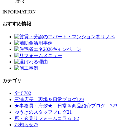
2023
INFORMATION
おすすめ情報
カテゴリ
全て
702
三浦店長 現場＆日常ブログ
129
★事務員：海汐★ 日常＆商品紹介ブログ
323
ゆうきのスタッフブログ
21
窓・玄関リフォームコラム
182
お知らせ
75