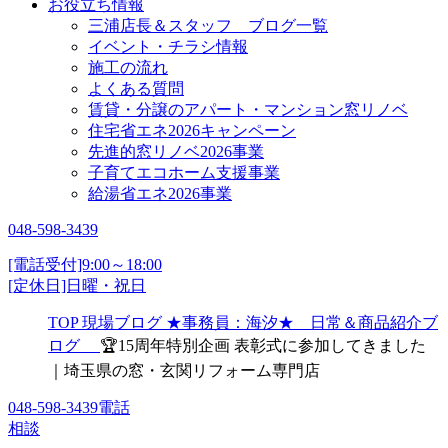
お役立ち情報
三浦店長＆スタッフ ブログ一覧
イベント・チラシ情報
施工の流れ
よくある質問
賃貸・分譲のアパート・マンション窓リノベ
住宅省エネ2026キャンペーン
先進的窓リノベ2026事業
子育てエコホーム支援事業
給湯省エネ2026事業
048-598-3439
[電話受付]9:00～18:00
[定休日]日曜・祝日
TOP
現場ブログ
★事務員：海汐★ 日常＆商品紹介ブ
ログ
🏆15周年特別企画 表彰式に参加してきました
｜埼玉県の窓・玄関リフォーム専門店
048-598-3439
電話
相談