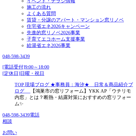
イベント・チラシ情報
施工の流れ
よくある質問
賃貸・分譲のアパート・マンション窓リノベ
住宅省エネ2026キャンペーン
先進的窓リノベ2026事業
子育てエコホーム支援事業
給湯省エネ2026事業
048-598-3439
[電話受付]9:00～18:00
[定休日]日曜・祝日
TOP
現場ブログ
★事務員：海汐★ 日常＆商品紹介ブ
ログ
【鴻巣市の窓リフォーム】YKK AP「ウチリモ
内窓」とは？断熱・結露対策におすすめの窓リフォー
ム✨
048-598-3439
電話
相談
お問い