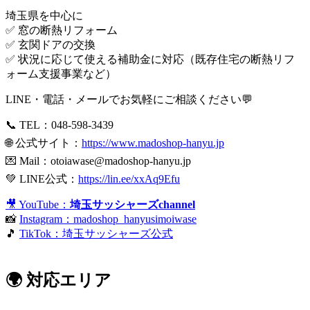
埼玉県を中心に
✅ 窓の断熱リフォーム
✅ 玄関ドアの交換
✅ 状況に応じて使える補助金に対応（既存住宅の断熱リフ
ォーム支援事業など）
LINE・電話・メールでお気軽にご相談ください💬
📞 TEL：048-598-3439
🌐 公式サイト：
https://www.madoshop-hanyu.jp
💌 Mail：
otoiawase@madoshop-hanyu.jp
💚 LINE公式：
https://lin.ee/xxAq9Efu
🎥 YouTube：
埼玉サッシャーズchannel
📸
Instagram：madoshop_hanyusimoiwase
🎵
TikTok：埼玉サッシャーズ公式
🌍 対応エリア