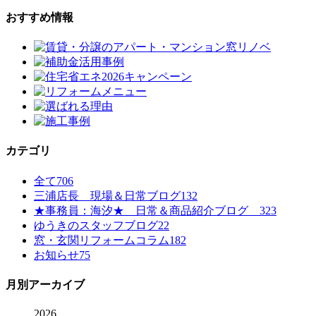
おすすめ情報
カテゴリ
全て
706
三浦店長 現場＆日常ブログ
132
★事務員：海汐★ 日常＆商品紹介ブログ
323
ゆうきのスタッフブログ
22
窓・玄関リフォームコラム
182
お知らせ
75
月別アーカイブ
2026