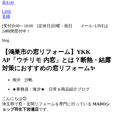
合わせ
LINE
見積
[受付]9:00～18:00 [定休日]日曜・祝日
メール･LINEは
24時間受付中！
blog
【鴻巣市の窓リフォーム】YKK
AP「ウチリモ 内窓」とは？断熱・結露
対策におすすめの窓リフォーム✨
海汐 沙帆
★事務員：海汐★ 日常＆商品紹介ブログ
こんにちは😊
埼玉県で窓・玄関リフォームを専門に行っている
MADOシ
ョップ羽生下岩瀬店
です。