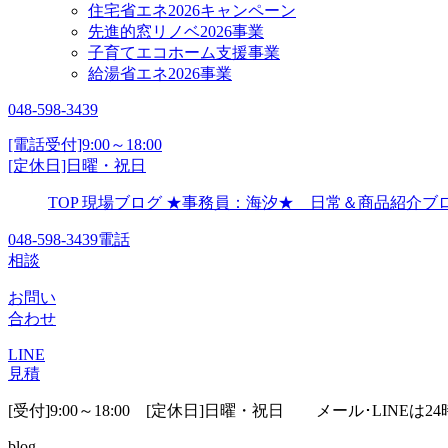
住宅省エネ2026キャンペーン
先進的窓リノベ2026事業
子育てエコホーム支援事業
給湯省エネ2026事業
048-598-3439
[電話受付]9:00～18:00
[定休日]日曜・祝日
TOP
現場ブログ
★事務員：海汐★ 日常＆商品紹介
048-598-3439
電話
相談
お問い
合わせ
LINE
見積
[受付]9:00～18:00 [定休日]日曜・祝日
メール･LINEは24
blog