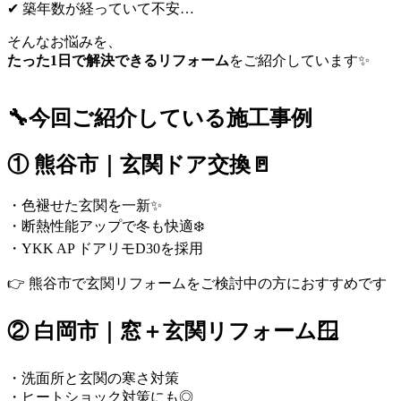
✔ 築年数が経っていて不安…
そんなお悩みを、
たった1日で解決できるリフォーム
をご紹介しています✨
🔧今回ご紹介している施工事例
① 熊谷市｜玄関ドア交換🚪
・色褪せた玄関を一新✨
・断熱性能アップで冬も快適❄️
・YKK AP ドアリモD30を採用
👉 熊谷市で玄関リフォームをご検討中の方におすすめです
② 白岡市｜窓＋玄関リフォーム🪟
・洗面所と玄関の寒さ対策
・ヒートショック対策にも◎