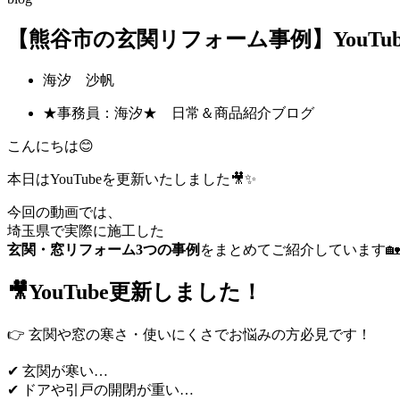
【熊谷市の玄関リフォーム事例】YouT
海汐 沙帆
★事務員：海汐★ 日常＆商品紹介ブログ
こんにちは😊
本日はYouTubeを更新いたしました🎥✨
今回の動画では、
埼玉県で実際に施工した
玄関・窓リフォーム3つの事例
をまとめてご紹介しています🏡
🎥YouTube更新しました！
👉 玄関や窓の寒さ・使いにくさでお悩みの方必見です！
✔ 玄関が寒い…
✔ ドアや引戸の開閉が重い…