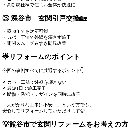
・高断熱仕様で住まい全体が快適に
③ 深谷市｜玄関引戸交換🏡
・築50年でも対応可能
・カバー工法で外壁を壊さず施工
・開閉スムーズ＆すき間風改善
🌟リフォームのポイント
今回の事例すべてに共通するポイント👇
✔ カバー工法で外壁を壊さない
✔ 最短1日で施工完了
✔ 断熱・防犯・デザインを同時に改善
「大がかりな工事は不安…」という方でも、
安心してリフォームしていただけます😊
💡熊谷市で玄関リフォームをお考えの