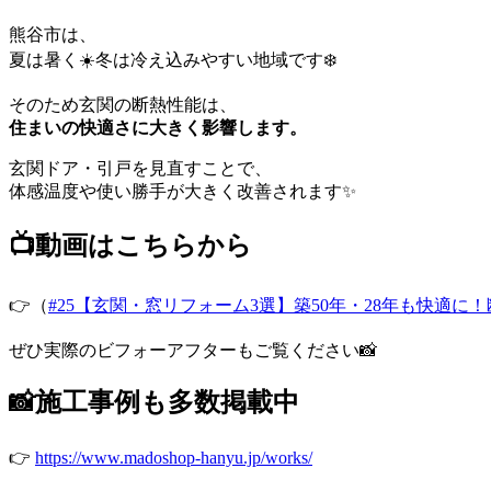
熊谷市は、
夏は暑く☀️冬は冷え込みやすい地域です❄️
そのため玄関の断熱性能は、
住まいの快適さに大きく影響します。
玄関ドア・引戸を見直すことで、
体感温度や使い勝手が大きく改善されます✨
📺動画はこちらから
👉（
#25【玄関・窓リフォーム3選】築50年・28年も快適
ぜひ実際のビフォーアフターもご覧ください📸
📸施工事例も多数掲載中
👉
https://www.madoshop-hanyu.jp/works/