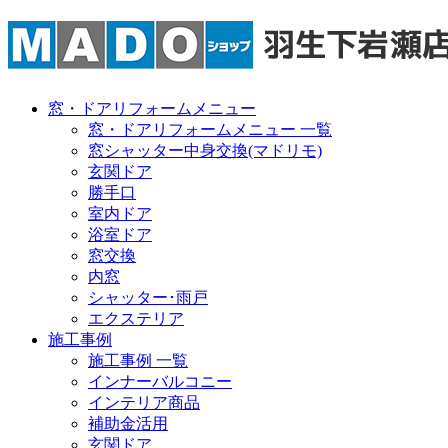
窓・ドアリフォームメニュー
窓・ドアリフォームメニュー 一覧
窓シャッター中身交換(マドリモ)
玄関ドア
勝手口
室内ドア
浴室ドア
窓交換
内窓
シャッター･雨戸
エクステリア
施工事例
施工事例 一覧
インナーバルコニー
インテリア商品
補助金活用
玄関ドア