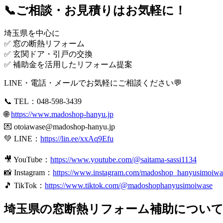
📞ご相談・お見積りはお気軽に！
埼玉県を中心に
✅ 窓の断熱リフォーム
✅ 玄関ドア・引戸の交換
✅ 補助金を活用したリフォーム提案
LINE・電話・メールでお気軽にご相談ください💬
📞 TEL：048-598-3439
🌐
https://www.madoshop-hanyu.jp
💌
otoiawase@madoshop-hanyu.jp
💚 LINE：
https://lin.ee/xxAq9Efu
🎥 YouTube：
https://www.youtube.com/@saitama-sassi1134
📸 Instagram：
https://www.instagram.com/madoshop_hanyusimoiwa
🎵 TikTok：
https://www.tiktok.com/@madoshophanyusimoiwase
埼玉県の窓断熱リフォーム補助につい