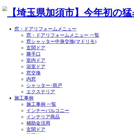
窓・ドアリフォームメニュー
窓・ドアリフォームメニュー 一覧
窓シャッター中身交換(マドリモ)
玄関ドア
勝手口
室内ドア
浴室ドア
窓交換
内窓
シャッター･雨戸
エクステリア
施工事例
施工事例 一覧
インナーバルコニー
インテリア商品
補助金活用
玄関ドア