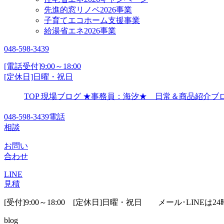
先進的窓リノベ2026事業
子育てエコホーム支援事業
給湯省エネ2026事業
048-598-3439
[電話受付]9:00～18:00
[定休日]日曜・祝日
TOP
現場ブログ
★事務員：海汐★ 日常＆商品紹介
048-598-3439
電話
相談
お問い
合わせ
LINE
見積
[受付]9:00～18:00 [定休日]日曜・祝日
メール･LINEは24
blog