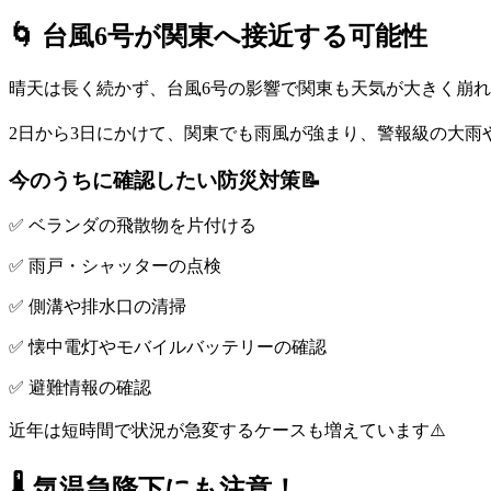
🌀 台風6号が関東へ接近する可能性
晴天は長く続かず、台風6号の影響で関東も天気が大きく崩れ
2日から3日にかけて、関東でも雨風が強まり、警報級の大
今のうちに確認したい防災対策📝
✅ ベランダの飛散物を片付ける
✅ 雨戸・シャッターの点検
✅ 側溝や排水口の清掃
✅ 懐中電灯やモバイルバッテリーの確認
✅ 避難情報の確認
近年は短時間で状況が急変するケースも増えています⚠️
🌡️ 気温急降下にも注意！