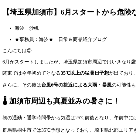
【埼玉県加須市】6月スタートから危険な暑
海汐 沙帆
★事務員：海汐★ 日常＆商品紹介ブログ
こんにちは😊
6月がスタートしましたが、埼玉県加須市周辺ではいきなり厳し
関東では今年初めてとなる
35℃以上の猛暑日予想
が出ており
さらに、その後は
台風6号の接近による大雨・暴風
の可能性も
🌡️ 加須市周辺も真夏並みの暑さに！
朝の通勤・通学時間帯から気温は25℃前後となり、午前中には
群馬県桐生市では35℃予想となっており、埼玉県北部エリア