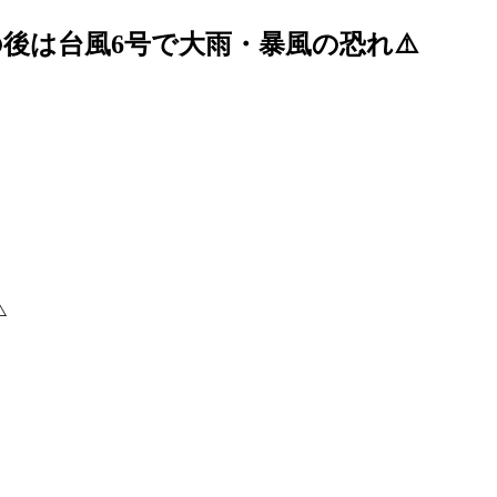
の後は台風6号で大雨・暴風の恐れ⚠️
️