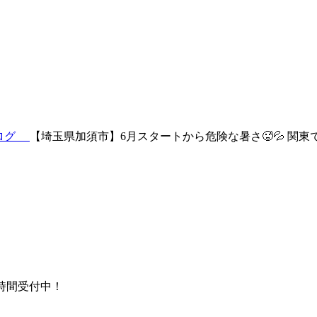
ブログ
【埼玉県加須市】6月スタートから危険な暑さ🥵💦 関東
時間受付中！