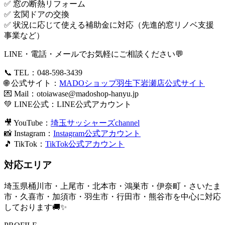
✅ 窓の断熱リフォーム
✅ 玄関ドアの交換
✅ 状況に応じて使える補助金に対応（先進的窓リノベ支援
事業など）
LINE・電話・メールでお気軽にご相談ください💬
📞 TEL：048-598-3439
🌐 公式サイト：
MADOショップ羽生下岩瀬店公式サイト
💌 Mail：
otoiawase@madoshop-hanyu.jp
💚 LINE公式：
LINE公式アカウント
🎥 YouTube：
埼玉サッシャーズchannel
📸 Instagram：
Instagram公式アカウント
🎵 TikTok：
TikTok公式アカウント
対応エリア
埼玉県桶川市・上尾市・北本市・鴻巣市・伊奈町・さいたま
市・久喜市・加須市・羽生市・行田市・熊谷市を中心に対応
しております🚚✨