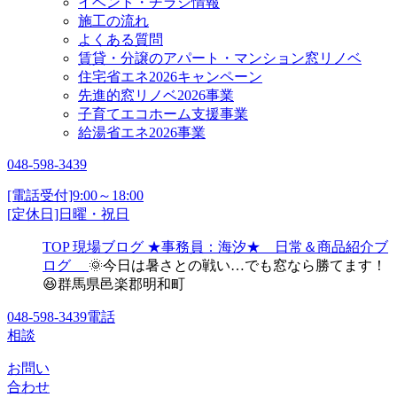
イベント・チラシ情報
施工の流れ
よくある質問
賃貸・分譲のアパート・マンション窓リノベ
住宅省エネ2026キャンペーン
先進的窓リノベ2026事業
子育てエコホーム支援事業
給湯省エネ2026事業
048-598-3439
[電話受付]9:00～18:00
[定休日]日曜・祝日
TOP
現場ブログ
★事務員：海汐★ 日常＆商品紹介ブ
ログ
🌞今日は暑さとの戦い…でも窓なら勝てます！
😆群馬県邑楽郡明和町
048-598-3439
電話
相談
お問い
合わせ