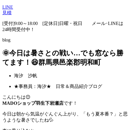
LINE
見積
[受付]9:00～18:00 [定休日]日曜・祝日
メール･LINEは
24時間受付中！
blog
🌞今日は暑さとの戦い…でも窓なら勝
てます！😆群馬県邑楽郡明和町
海汐 沙帆
★事務員：海汐★ 日常＆商品紹介ブログ
こんにちは😊
MADOショップ羽生下岩瀬店
です！
今日は朝から気温がぐんぐん上がり、「もう夏本番？」と思
うような暑さでしたね💦