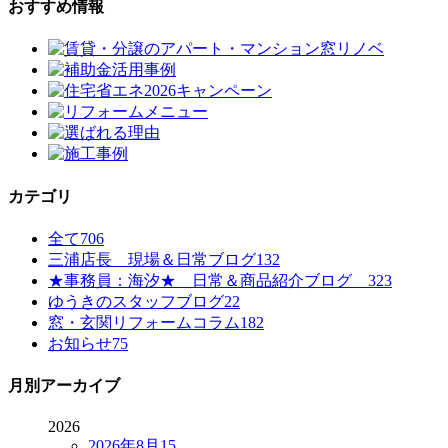
おすすめ情報
カテゴリ
全て
706
三浦店長 現場＆日常ブログ
132
★事務員：海汐★ 日常＆商品紹介ブログ
323
ゆうきのスタッフブログ
22
窓・玄関リフォームコラム
182
お知らせ
75
月別アーカイブ
2026
2026年8月
15