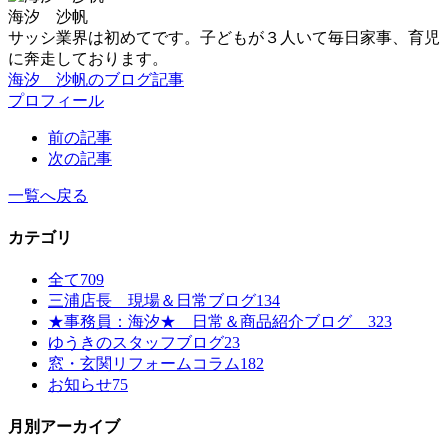
海汐 沙帆
サッシ業界は初めてです。子どもが３人いて毎日家事、育児
に奔走しております。
海汐 沙帆のブログ記事
プロフィール
前の記事
次の記事
一覧へ戻る
カテゴリ
全て
709
三浦店長 現場＆日常ブログ
134
★事務員：海汐★ 日常＆商品紹介ブログ
323
ゆうきのスタッフブログ
23
窓・玄関リフォームコラム
182
お知らせ
75
月別アーカイブ