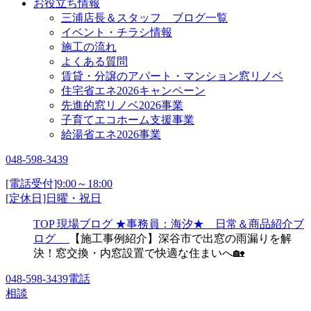
お役立ち情報
三浦店長＆スタッフ ブログ一覧
イベント・チラシ情報
施工の流れ
よくある質問
賃貸・分譲のアパート・マンション窓リノベ
住宅省エネ2026キャンペーン
先進的窓リノベ2026事業
子育てエコホーム支援事業
給湯省エネ2026事業
048-598-3439
[電話受付]9:00～18:00
[定休日]日曜・祝日
TOP
現場ブログ
★事務員：海汐★ 日常＆商品紹介ブ
ログ
【施工事例紹介】深谷市で出窓の雨漏りを解
決！窓交換・内窓設置で快適な住まいへ🏡
048-598-3439
電話
相談