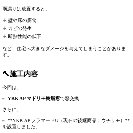
雨漏りは放置すると、
⚠️ 壁や床の腐食
⚠️ カビの発生
⚠️ 断熱性能の低下
など、住宅へ大きなダメージを与えてしまうことがありま
す。
🔨施工内容
今回は、
✅
YKK AP マドリモ樹脂窓
で窓交換
さらに、
✅ **YKK AP プラマードU（現在の後継商品：ウチリモ）**
を設置しました。