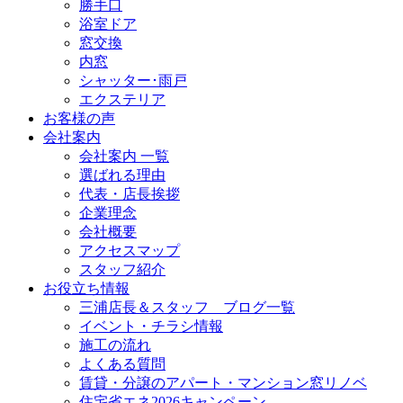
勝手口
浴室ドア
窓交換
内窓
シャッター･雨戸
エクステリア
お客様の声
会社案内
会社案内 一覧
選ばれる理由
代表・店長挨拶
企業理念
会社概要
アクセスマップ
スタッフ紹介
お役立ち情報
三浦店長＆スタッフ ブログ一覧
イベント・チラシ情報
施工の流れ
よくある質問
賃貸・分譲のアパート・マンション窓リノベ
住宅省エネ2026キャンペーン