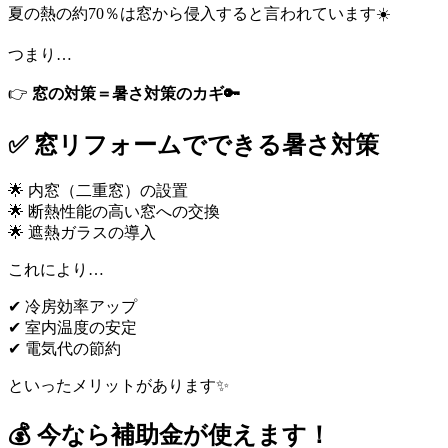
夏の熱の約70％は窓から侵入すると言われています☀️
つまり…
👉
窓の対策＝暑さ対策のカギ🔑
✅ 窓リフォームでできる暑さ対策
🌟 内窓（二重窓）の設置
🌟 断熱性能の高い窓への交換
🌟 遮熱ガラスの導入
これにより…
✔ 冷房効率アップ
✔ 室内温度の安定
✔ 電気代の節約
といったメリットがあります✨
💰 今なら補助金が使えます！