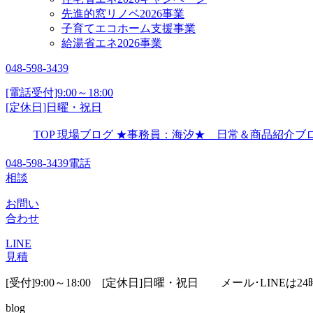
先進的窓リノベ2026事業
子育てエコホーム支援事業
給湯省エネ2026事業
048-598-3439
[電話受付]9:00～18:00
[定休日]日曜・祝日
TOP
現場ブログ
★事務員：海汐★ 日常＆商品紹介
048-598-3439
電話
相談
お問い
合わせ
LINE
見積
[受付]9:00～18:00 [定休日]日曜・祝日
メール･LINEは24
blog