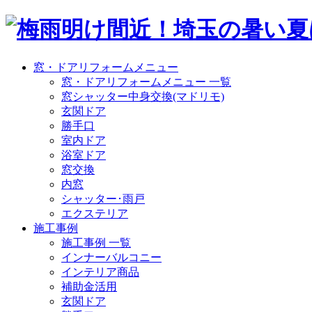
窓・ドアリフォームメニュー
窓・ドアリフォームメニュー 一覧
窓シャッター中身交換(マドリモ)
玄関ドア
勝手口
室内ドア
浴室ドア
窓交換
内窓
シャッター･雨戸
エクステリア
施工事例
施工事例 一覧
インナーバルコニー
インテリア商品
補助金活用
玄関ドア