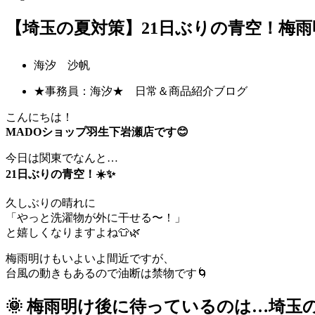
【埼玉の夏対策】21日ぶりの青空！梅雨
海汐 沙帆
★事務員：海汐★ 日常＆商品紹介ブログ
こんにちは！
MADOショップ羽生下岩瀬店です😊
今日は関東でなんと…
21日ぶりの青空！☀️✨
久しぶりの晴れに
「やっと洗濯物が外に干せる〜！」
と嬉しくなりますよね👕🌿
梅雨明けもいよいよ間近ですが、
台風の動きもあるので油断は禁物です🌀
🌞 梅雨明け後に待っているのは…埼玉