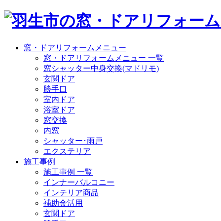
窓・ドアリフォームメニュー
窓・ドアリフォームメニュー 一覧
窓シャッター中身交換(マドリモ)
玄関ドア
勝手口
室内ドア
浴室ドア
窓交換
内窓
シャッター･雨戸
エクステリア
施工事例
施工事例 一覧
インナーバルコニー
インテリア商品
補助金活用
玄関ドア