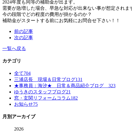
2024年度も同等の補助金が出ます。
需要が急増した場合、早急な対応が出来ない事が想定されま
今の段階でどの程度の費用が掛かるのか？
補助金がスタートする前にお気軽にお問合せ下さい！！
前の記事
次の記事
一覧へ戻る
カテゴリ
全て
704
三浦店長 現場＆日常ブログ
131
★事務員：海汐★ 日常＆商品紹介ブログ
323
ゆうきのスタッフブログ
21
窓・玄関リフォームコラム
182
お知らせ
75
月別アーカイブ
2026