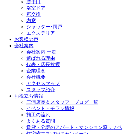
勝手口
浴室ドア
窓交換
内窓
シャッター･雨戸
エクステリア
お客様の声
会社案内
会社案内 一覧
選ばれる理由
代表・店長挨拶
企業理念
会社概要
アクセスマップ
スタッフ紹介
お役立ち情報
三浦店長＆スタッフ ブログ一覧
イベント・チラシ情報
施工の流れ
よくある質問
賃貸・分譲のアパート・マンション窓リノベ
住宅省エネ2026キャンペーン