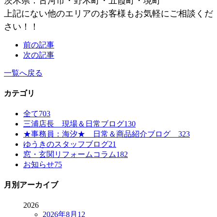
茨木県：古河市・野木町・五霞町・境町
上記にない他のエリアのお客様もお気軽にご相談くだ
さい！！
前の記事
次の記事
一覧へ戻る
カテゴリ
全て
703
三浦店長 現場＆日常ブログ
130
★事務員：海汐★ 日常＆商品紹介ブログ
323
ゆうきのスタッフブログ
21
窓・玄関リフォームコラム
182
お知らせ
75
月別アーカイブ
2026
2026年8月
12