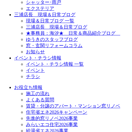
シャッター･雨戸
エクステリア
三浦店長 現場＆日常ブログ
現場＆日常ブログ 一覧
三浦店長 現場＆日常ブログ
★事務員：海汐★ 日常＆商品紹介ブログ
ゆうきのスタッフブログ
窓・玄関リフォームコラム
お知らせ
イベント・チラシ情報
イベント・チラシ情報 一覧
イベント
チラシ
お役立ち情報
施工の流れ
よくある質問
賃貸・分譲のアパート・マンション窓リノベ
住宅省エネ2026キャンペーン
先進的窓リノベ2026事業
みらいエコ住宅2026事業
給湯省エネ2026事業