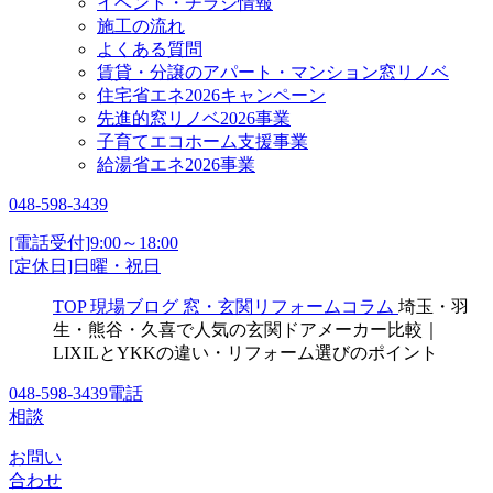
イベント・チラシ情報
施工の流れ
よくある質問
賃貸・分譲のアパート・マンション窓リノベ
住宅省エネ2026キャンペーン
先進的窓リノベ2026事業
子育てエコホーム支援事業
給湯省エネ2026事業
048-598-3439
[電話受付]9:00～18:00
[定休日]日曜・祝日
TOP
現場ブログ
窓・玄関リフォームコラム
埼玉・羽
生・熊谷・久喜で人気の玄関ドアメーカー比較｜
LIXILとYKKの違い・リフォーム選びのポイント
048-598-3439
電話
相談
お問い
合わせ