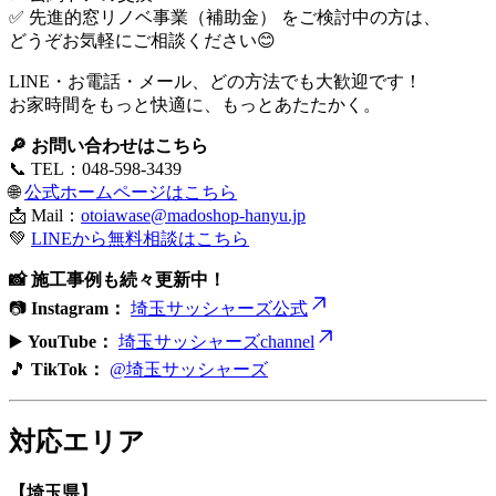
✅ 先進的窓リノベ事業（補助金） をご検討中の方は、
どうぞお気軽にご相談ください😊
LINE・お電話・メール、どの方法でも大歓迎です！
お家時間をもっと快適に、もっとあたたかく。
🔎 お問い合わせはこちら
📞 TEL：048-598-3439
🌐
公式ホームページはこちら
📩 Mail：
otoiawase@madoshop-hanyu.jp
💚
LINEから無料相談はこちら
📸 施工事例も続々更新中！
📷
Instagram：
埼玉サッシャーズ公式
▶️
YouTube：
埼玉サッシャーズchannel
🎵
TikTok：
@埼玉サッシャーズ
対応エリア
【埼玉県】