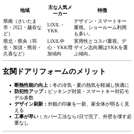
主な人気メ
地域
特徴
ーカー
県南（さいたま
デザイン・スマートキー
LIXIL・
市・川口・越谷な
重視。ショールーム利用
YKK
ど）
も多い。
県北・県央（羽
LIXIL中
実用性とコスパ重視。デ
生・加須・熊谷・
心・YKK増
ザイン志向層はYKKを選
久喜など）
加傾向
ぶ傾向。
玄関ドアリフォームのメリット
断熱性能の向上：
冬の冷気・夏の熱気を軽減し快適に
防犯性アップ：
ピッキング対策・スマートキー対応モ
デル多数
デザイン刷新：
外観の印象を一新、家全体が明るく見
える
工事が早い：
カバー工法なら1日で完了、外壁を壊す必
要なし