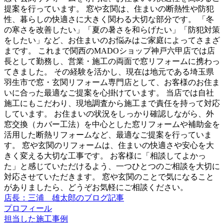
提案を行っています。 窓や玄関は、住まいの断熱性や防犯
性、暮らしの快適さに大きく関わる大切な部分です。 「冬
の寒さを改善したい」「夏の暑さを和らげたい」「防犯対策
をしたい」など、お住まいのお悩みはご家庭によってさまざ
まです。 これまで関西のMADOショップ神戸六甲店では店
長として勤務し、営業・施工の両面で窓リフォームに携わっ
てきました。 その経験を活かし、現在は地元である埼玉県
羽生市で窓・玄関リフォーム専門店として、お客様のお住ま
いに合った最適なご提案を心掛けています。 当店では自社
施工にもこだわり、現地調査から施工まで責任を持って対応
しています。 お住まいの状況をしっかり確認しながら、外
窓交換（カバー工法）を中心とした窓リフォームや補助金を
活用した断熱リフォームなど、最適なご提案を行っていま
す。 窓や玄関のリフォームは、住まいの快適さや安心を大
きく変える大切な工事です。 お客様に「相談してよかっ
た」と感じていただけるよう、一つひとつのご相談を大切に
対応させていただきます。 窓や玄関のことで気になること
がありましたら、どうぞお気軽にご相談ください。
店長：三浦 雄太郎のブログ記事
プロフィール
担当した施工事例