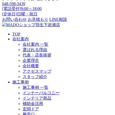
048-598-3439
[電話受付]9:00～18:00
[定休日]日曜・祝日
お問い合わせ
お見積もり
LINE相談
TOP
会社案内
会社案内 一覧
選ばれる理由
代表・店長挨拶
企業理念
会社概要
アクセスマップ
スタッフ紹介
施工事例
施工事例 一覧
インナーバルコニー
インテリア商品
補助金活用
玄関ドア
勝手口