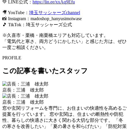
💚 LINE公式：
https://lin.ee/xxAq9Efu
🎥 YouTube：
埼玉サッシャーズchannel
📸 Instagram：madoshop_hanyusimoiwase
🎵 TikTok：埼玉サッシャーズ公式
※久喜市・栗橋・南栗橋エリアも対応しています。
「電気代と寒さ、両方どうにかしたい」と感じた方は、ぜひ
一度ご相談ください。
PROFILE
この記事を書いたスタッフ
店長：三浦 雄太郎
店長：三浦 雄太郎
窓や玄関リフォームを専門に、お住まいの快適性を高めるご
提案を行っています。 窓や玄関は、住まいの断熱性や防犯
性、暮らしの快適さに大きく関わる大切な部分です。 「冬
の寒さを改善したい」「夏の暑さを和らげたい」「防犯対策