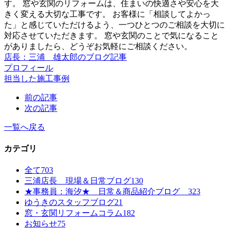
す。 窓や玄関のリフォームは、住まいの快適さや安心を大
きく変える大切な工事です。 お客様に「相談してよかっ
た」と感じていただけるよう、一つひとつのご相談を大切に
対応させていただきます。 窓や玄関のことで気になること
がありましたら、どうぞお気軽にご相談ください。
店長：三浦 雄太郎のブログ記事
プロフィール
担当した施工事例
前の記事
次の記事
一覧へ戻る
カテゴリ
全て
703
三浦店長 現場＆日常ブログ
130
★事務員：海汐★ 日常＆商品紹介ブログ
323
ゆうきのスタッフブログ
21
窓・玄関リフォームコラム
182
お知らせ
75