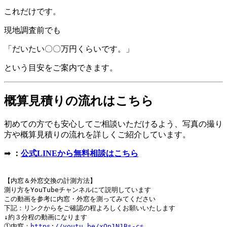
これだけです。
現地調査前でも
「だいたい〇〇万円くらいです。」
という目安をご案内できます。
概算見積りの流れはこちら
初めての方でも安心してご相談いただけるよう、写真の撮り
方や概算見積りの流れを詳しくご紹介しています。
➡
：
公式LINEから無料相談はこちら
【内窓＆外窓交換の計測方法】

測り方をYouTubeチャンネルにて説明しています

この動画を参考に内窓・外窓を測ってみてください

下記：リンクからをご確認の程よろしくお願いいたします

↓約３分程の動画になります

①内窓：
https://youtu.be/xQp1N1Bs-cs