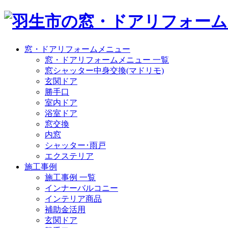
窓・ドアリフォームメニュー
窓・ドアリフォームメニュー 一覧
窓シャッター中身交換(マドリモ)
玄関ドア
勝手口
室内ドア
浴室ドア
窓交換
内窓
シャッター･雨戸
エクステリア
施工事例
施工事例 一覧
インナーバルコニー
インテリア商品
補助金活用
玄関ドア