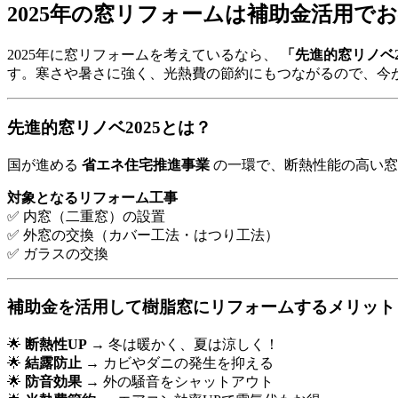
2025年の窓リフォームは補助金活用で
2025年に窓リフォームを考えているなら、
「先進的窓リノベ2
す。寒さや暑さに強く、光熱費の節約にもつながるので、今
先進的窓リノベ2025とは？
国が進める
省エネ住宅推進事業
の一環で、断熱性能の高い
対象となるリフォーム工事
✅ 内窓（二重窓）の設置
✅ 外窓の交換（カバー工法・はつり工法）
✅ ガラスの交換
補助金を活用して樹脂窓にリフォームするメリット
🌟
断熱性UP
→ 冬は暖かく、夏は涼しく！
🌟
結露防止
→ カビやダニの発生を抑える
🌟
防音効果
→ 外の騒音をシャットアウト