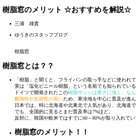
樹脂窓のメリット ☆おすすめを解説☆
三浦 雄貴
ゆうきのスタッフブログ
樹脂窓
樹脂窓とは？？
「樹脂」と聞くと、フライパンの取っ手などに使われて
実は「塩化ビニール樹脂」という名前でも知られている
ドイツで開発されたこの
樹脂サッシは寒さに強く、なん
断熱性や気密性が高い
ため、寒冷地を中心に普及が進
日本では、特に北海道や北東北で人気があり、北海道では
でも、全国的に見るとまだ普及率は7%ほど。
反対に、韓国や欧米ではすでに60～80%が取り入れて
樹脂窓のメリット！！