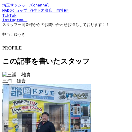
埼玉サッシャーズchannel
MADOショップ 羽生下岩瀬店　自社HP
TikTok
Instagram　
スタッフ一同皆様からのお問い合わせお待ちしております！！

PROFILE
この記事を書いたスタッフ
三浦 雄貴