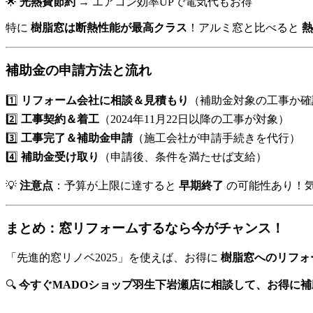
🌟
光熱費節約
→ エアコン効率UPで電気代もお得
特に
樹脂窓は断熱性能が最高クラス
！アルミ窓と比べると
熱
補助金の申請方法と流れ
1️⃣
リフォーム会社に相談＆見積もり
（補助金対象の工事か確
2️⃣
工事契約＆着工
（2024年11月22日以降の工事が対象）
3️⃣
工事完了＆補助金申請
（施工会社が申請手続きを代行）
4️⃣
補助金受け取り
（申請後、条件を満たせば支給）
💡
注意点
：予算が上限に達すると
早期終了
の可能性あり！
まとめ：窓リフォームするなら今がチャンス！
「先進的窓リノベ2025」を使えば、お得に
樹脂窓へのリフォ
🔍
今すぐMADOショップ羽生下岩瀬店に相談して、お得に