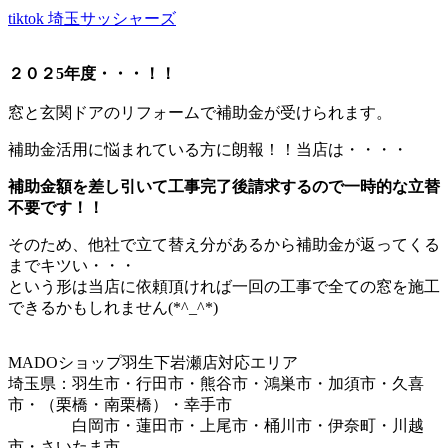
tiktok 埼玉サッシャーズ
２０２5年度・・・！！
窓と玄関ドアのリフォームで補助金が受けられます。
補助金活用に悩まれている方に朗報！！当店は・・・・
補助金額を差し引いて工事完了後請求するので一時的な立替
不要です！！
そのため、他社で立て替え分があるから補助金が返ってくる
までキツい・・・
という形は当店に依頼頂ければ一回の工事で全ての窓を施工
できるかもしれません(*^_^*)
MADOショップ羽生下岩瀬店対応エリア
埼玉県：羽生市・行田市・熊谷市・鴻巣市・加須市・久喜
市・（栗橋・南栗橋）・幸手市
白岡市・蓮田市・上尾市・桶川市・伊奈町・川越
市・さいたま市