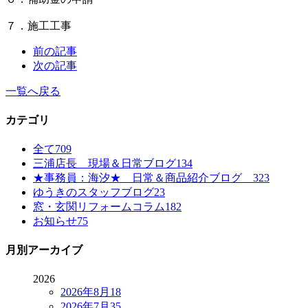
７．施工工事
前の記事
次の記事
一覧へ戻る
カテゴリ
全て
709
三浦店長 現場＆日常ブログ
134
★事務員：海汐★ 日常＆商品紹介ブログ
323
ゆうきのスタッフブログ
23
窓・玄関リフォームコラム
182
お知らせ
75
月別アーカイブ
2026
2026年8月
18
2026年7月
35