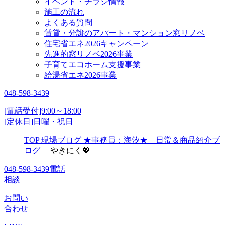
イベント・チラシ情報
施工の流れ
よくある質問
賃貸・分譲のアパート・マンション窓リノベ
住宅省エネ2026キャンペーン
先進的窓リノベ2026事業
子育てエコホーム支援事業
給湯省エネ2026事業
048-598-3439
[電話受付]9:00～18:00
[定休日]日曜・祝日
TOP
現場ブログ
★事務員：海汐★ 日常＆商品紹介ブ
ログ
やきにく💖
048-598-3439
電話
相談
お問い
合わせ