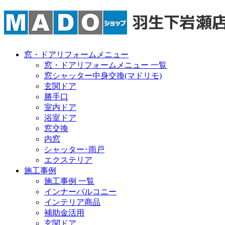
窓・ドアリフォームメニュー
窓・ドアリフォームメニュー 一覧
窓シャッター中身交換(マドリモ)
玄関ドア
勝手口
室内ドア
浴室ドア
窓交換
内窓
シャッター･雨戸
エクステリア
施工事例
施工事例 一覧
インナーバルコニー
インテリア商品
補助金活用
玄関ドア