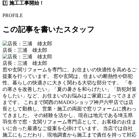
7️⃣
施工工事開始！
PROFILE
この記事を書いたスタッフ
店長：三浦 雄太郎
店長：三浦 雄太郎
窓や玄関リフォームを専門に、お住まいの快適性を高めるご
提案を行っています。 窓や玄関は、住まいの断熱性や防犯
性、暮らしの快適さに大きく関わる大切な部分です。 「冬
の寒さを改善したい」「夏の暑さを和らげたい」「防犯対策
をしたい」など、お住まいのお悩みはご家庭によってさまざ
まです。 これまで関西のMADOショップ神戸六甲店では店
長として勤務し、営業・施工の両面で窓リフォームに携わっ
てきました。 その経験を活かし、現在は地元である埼玉県
羽生市で窓・玄関リフォーム専門店として、お客様のお住ま
いに合った最適なご提案を心掛けています。 当店では自社
施工にもこだわり、現地調査から施工まで責任を持って対応