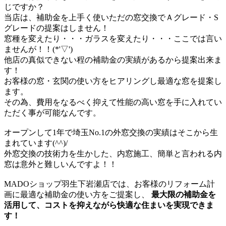
じですか？
当店は、補助金を上手く使いただの窓交換でＡグレード・S
グレードの提案はしません！
窓種を変えたり・・・ガラスを変えたり・・・ここでは言い
ませんが！！(*'▽')
他店の真似できない程の補助金の実績があるから提案出来ま
す！
お客様の窓・玄関の使い方をヒアリングし最適な窓を提案し
ます。
その為、費用をなるべく抑えて性能の高い窓を手に入れてい
ただく事が可能なんです。
オープンして1年で埼玉No.1の外窓交換の実績はそこから生
まれています(^^)/
外窓交換の技術力を生かした、内窓施工、簡単と言われる内
窓は意外と難しいんですよ！！
MADOショップ羽生下岩瀬店では、お客様のリフォーム計
画に最適な補助金の使い方をご提案し、
最大限の補助金を
活用して、コストを抑えながら快適な住まいを実現できま
す！