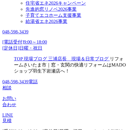
住宅省エネ2026キャンペーン
先進的窓リノベ2026事業
子育てエコホーム支援事業
給湯省エネ2026事業
048-598-3439
[電話受付]9:00～18:00
[定休日]日曜・祝日
TOP
現場ブログ
三浦店長 現場＆日常ブログ
リフォ
ームさいたま市｜窓・玄関の快適リフォームはMADO
ショップ羽生下岩瀬店へ！
048-598-3439
電話
相談
お問い
合わせ
LINE
見積