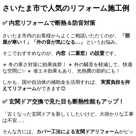
さいたま市で人気のリフォーム施工例
✅ 内窓リフォームで断熱＆防音対策
さいたま市内のお客様からよくご相談いただくのが、
「部
屋が寒い！」「外の音が気になる…」
というお悩み。
そこでおすすめなのが、
内窓（二重窓）の設置
です。
🔹 冬の寒さ対策に効果抜群！ 🔹 外の騒音を軽減して、快適
な空間に✨ 🔹 省エネ効果もあり、光熱費の節約にも！
しかも、国や自治体の補助金を活用すれば、
実質負担を抑
えてリフォーム
ができます😊
✅ 玄関ドア交換で見た目も断熱性能もアップ！
「古くなった玄関ドアを新しくしたいけど、大掛かりな工事
は不安…」
そんな方には、
カバー工法による玄関ドアリフォーム
がピッ