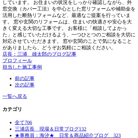
しています。 お住まいの状況をしっかり確認しながら、外
窓交換（カバー工法）を中心とした窓リフォームや補助金を
活用した断熱リフォームなど、最適なご提案を行っていま
す。 窓や玄関のリフォームは、住まいの快適さや安心を大
きく変える大切な工事です。 お客様に「相談してよかっ
た」と感じていただけるよう、一つひとつのご相談を大切に
対応させていただきます。 窓や玄関のことで気になること
がありましたら、どうぞお気軽にご相談ください。
店長：三浦 雄太郎のブログ記事
プロフィール
担当した施工事例
前の記事
次の記事
一覧へ戻る
カテゴリ
全て
706
三浦店長 現場＆日常ブログ
132
★事務員：海汐★ 日常＆商品紹介ブログ
323