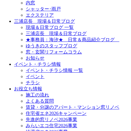
内窓
シャッター･雨戸
エクステリア
三浦店長 現場＆日常ブログ
現場＆日常ブログ 一覧
三浦店長 現場＆日常ブログ
★事務員：海汐★ 日常＆商品紹介ブログ
ゆうきのスタッフブログ
窓・玄関リフォームコラム
お知らせ
イベント・チラシ情報
イベント・チラシ情報 一覧
イベント
チラシ
お役立ち情報
施工の流れ
よくある質問
賃貸・分譲のアパート・マンション窓リノベ
住宅省エネ2026キャンペーン
先進的窓リノベ2026事業
みらいエコ住宅2026事業