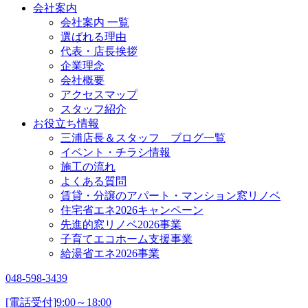
会社案内
会社案内 一覧
選ばれる理由
代表・店長挨拶
企業理念
会社概要
アクセスマップ
スタッフ紹介
お役立ち情報
三浦店長＆スタッフ ブログ一覧
イベント・チラシ情報
施工の流れ
よくある質問
賃貸・分譲のアパート・マンション窓リノベ
住宅省エネ2026キャンペーン
先進的窓リノベ2026事業
子育てエコホーム支援事業
給湯省エネ2026事業
048-598-3439
[電話受付]9:00～18:00