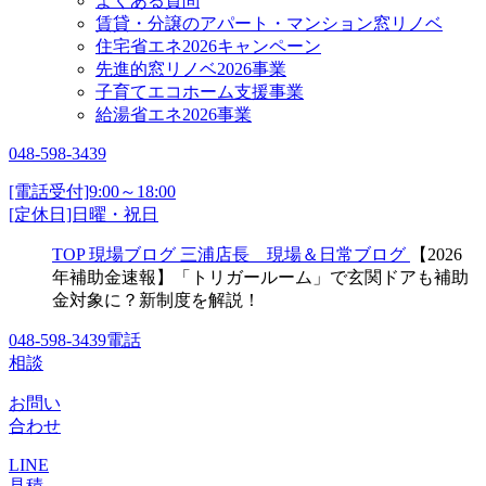
よくある質問
賃貸・分譲のアパート・マンション窓リノベ
住宅省エネ2026キャンペーン
先進的窓リノベ2026事業
子育てエコホーム支援事業
給湯省エネ2026事業
048-598-3439
[電話受付]9:00～18:00
[定休日]日曜・祝日
TOP
現場ブログ
三浦店長 現場＆日常ブログ
【2026
年補助金速報】「トリガールーム」で玄関ドアも補助
金対象に？新制度を解説！
048-598-3439
電話
相談
お問い
合わせ
LINE
見積