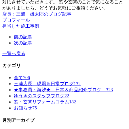
対応させていただきます。 窓や玄関のことで気になること
がありましたら、どうぞお気軽にご相談ください。
店長：三浦 雄太郎のブログ記事
プロフィール
担当した施工事例
前の記事
次の記事
一覧へ戻る
カテゴリ
全て
706
三浦店長 現場＆日常ブログ
132
★事務員：海汐★ 日常＆商品紹介ブログ
323
ゆうきのスタッフブログ
22
窓・玄関リフォームコラム
182
お知らせ
75
月別アーカイブ