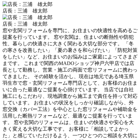
店長：三浦 雄太郎
店長：三浦 雄太郎
窓や玄関リフォームを専門に、お住まいの快適性を高めるご
提案を行っています。 窓や玄関は、住まいの断熱性や防犯
性、暮らしの快適さに大きく関わる大切な部分です。 「冬
の寒さを改善したい」「夏の暑さを和らげたい」「防犯対策
をしたい」など、お住まいのお悩みはご家庭によってさまざ
まです。 これまで関西のMADOショップ神戸六甲店では店
長として勤務し、営業・施工の両面で窓リフォームに携わっ
てきました。 その経験を活かし、現在は地元である埼玉県
羽生市で窓・玄関リフォーム専門店として、お客様のお住ま
いに合った最適なご提案を心掛けています。 当店では自社
施工にもこだわり、現地調査から施工まで責任を持って対応
しています。 お住まいの状況をしっかり確認しながら、外
窓交換（カバー工法）を中心とした窓リフォームや補助金を
活用した断熱リフォームなど、最適なご提案を行っていま
す。 窓や玄関のリフォームは、住まいの快適さや安心を大
きく変える大切な工事です。 お客様に「相談してよかっ
た」と感じていただけるよう、一つひとつのご相談を大切に