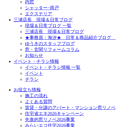
内窓
シャッター･雨戸
エクステリア
三浦店長 現場＆日常ブログ
現場＆日常ブログ 一覧
三浦店長 現場＆日常ブログ
★事務員：海汐★ 日常＆商品紹介ブログ
ゆうきのスタッフブログ
窓・玄関リフォームコラム
お知らせ
イベント・チラシ情報
イベント・チラシ情報 一覧
イベント
チラシ
お役立ち情報
施工の流れ
よくある質問
賃貸・分譲のアパート・マンション窓リノベ
住宅省エネ2026キャンペーン
先進的窓リノベ2026事業
みらいエコ住宅2026事業