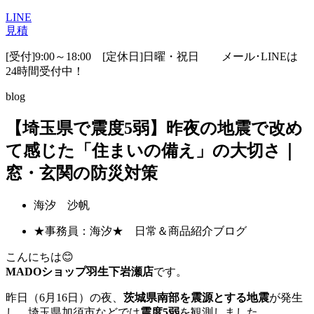
LINE
見積
[受付]9:00～18:00 [定休日]日曜・祝日
メール･LINEは
24時間受付中！
blog
【埼玉県で震度5弱】昨夜の地震で改め
て感じた「住まいの備え」の大切さ｜
窓・玄関の防災対策
海汐 沙帆
★事務員：海汐★ 日常＆商品紹介ブログ
こんにちは😊
MADOショップ羽生下岩瀬店
です。
昨日（6月16日）の夜、
茨城県南部を震源とする地震
が発生
し、埼玉県加須市などでは
震度5弱
を観測しました。