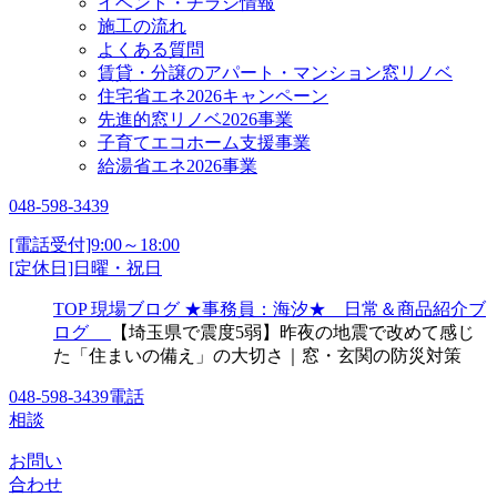
イベント・チラシ情報
施工の流れ
よくある質問
賃貸・分譲のアパート・マンション窓リノベ
住宅省エネ2026キャンペーン
先進的窓リノベ2026事業
子育てエコホーム支援事業
給湯省エネ2026事業
048-598-3439
[電話受付]9:00～18:00
[定休日]日曜・祝日
TOP
現場ブログ
★事務員：海汐★ 日常＆商品紹介ブ
ログ
【埼玉県で震度5弱】昨夜の地震で改めて感じ
た「住まいの備え」の大切さ｜窓・玄関の防災対策
048-598-3439
電話
相談
お問い
合わせ