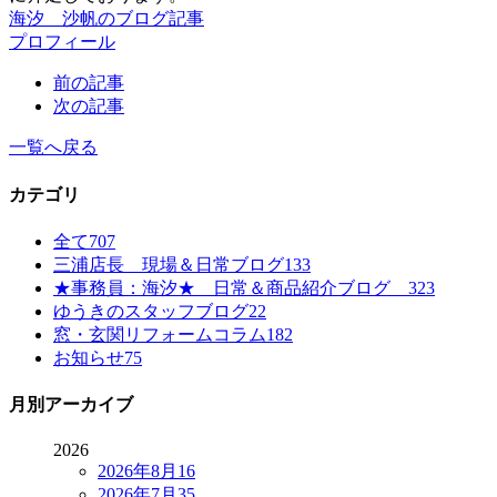
海汐 沙帆のブログ記事
プロフィール
前の記事
次の記事
一覧へ戻る
カテゴリ
全て
707
三浦店長 現場＆日常ブログ
133
★事務員：海汐★ 日常＆商品紹介ブログ
323
ゆうきのスタッフブログ
22
窓・玄関リフォームコラム
182
お知らせ
75
月別アーカイブ
2026
2026年8月
16
2026年7月
35