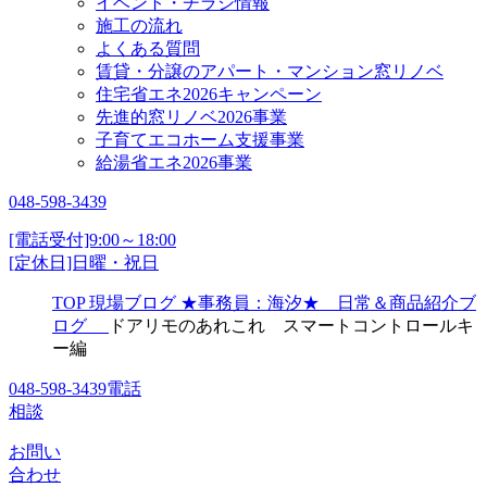
イベント・チラシ情報
施工の流れ
よくある質問
賃貸・分譲のアパート・マンション窓リノベ
住宅省エネ2026キャンペーン
先進的窓リノベ2026事業
子育てエコホーム支援事業
給湯省エネ2026事業
048-598-3439
[電話受付]9:00～18:00
[定休日]日曜・祝日
TOP
現場ブログ
★事務員：海汐★ 日常＆商品紹介ブ
ログ
ドアリモのあれこれ スマートコントロールキ
ー編
048-598-3439
電話
相談
お問い
合わせ