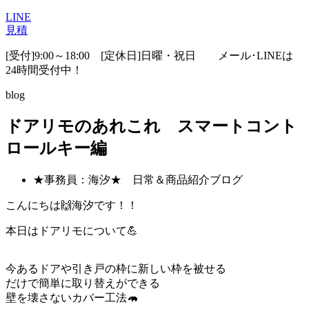
LINE
見積
[受付]9:00～18:00 [定休日]日曜・祝日
メール･LINEは
24時間受付中！
blog
ドアリモのあれこれ スマートコント
ロールキー編
★事務員：海汐★ 日常＆商品紹介ブログ
こんにちは🙌海汐です！！
本日はドアリモについて💪
今あるドアや引き戸の枠に新しい枠を被せる
だけで簡単に取り替えができる
壁を壊さないカバー工法🦛