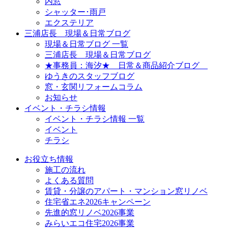
内窓
シャッター･雨戸
エクステリア
三浦店長 現場＆日常ブログ
現場＆日常ブログ 一覧
三浦店長 現場＆日常ブログ
★事務員：海汐★ 日常＆商品紹介ブログ
ゆうきのスタッフブログ
窓・玄関リフォームコラム
お知らせ
イベント・チラシ情報
イベント・チラシ情報 一覧
イベント
チラシ
お役立ち情報
施工の流れ
よくある質問
賃貸・分譲のアパート・マンション窓リノベ
住宅省エネ2026キャンペーン
先進的窓リノベ2026事業
みらいエコ住宅2026事業