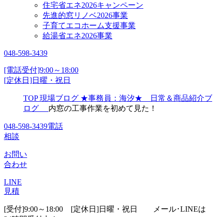
住宅省エネ2026キャンペーン
先進的窓リノベ2026事業
子育てエコホーム支援事業
給湯省エネ2026事業
048-598-3439
[電話受付]9:00～18:00
[定休日]日曜・祝日
TOP
現場ブログ
★事務員：海汐★ 日常＆商品紹介ブ
ログ
内窓の工事作業を初めて見た！
048-598-3439
電話
相談
お問い
合わせ
LINE
見積
[受付]9:00～18:00 [定休日]日曜・祝日
メール･LINEは