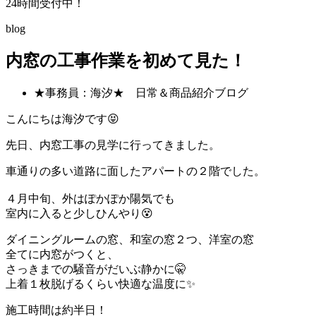
24時間受付中！
blog
内窓の工事作業を初めて見た！
★事務員：海汐★ 日常＆商品紹介ブログ
こんにちは海汐です😝
先日、内窓工事の見学に行ってきました。
車通りの多い道路に面したアパートの２階でした。
４月中旬、外はぽかぽか陽気でも
室内に入ると少しひんやり😵
ダイニングルームの窓、和室の窓２つ、洋室の窓
全てに内窓がつくと、
さっきまでの騒音がだいぶ静かに🤫
上着１枚脱げるくらい快適な温度に✨
施工時間は約半日！