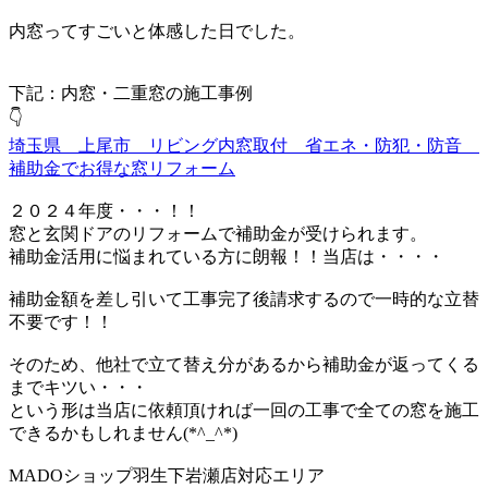
内窓ってすごいと体感した日でした。
下記：内窓・二重窓の施工事例
👇
埼玉県 上尾市 リビング内窓取付 省エネ・防犯・防音
補助金でお得な窓リフォーム
２０２４年度・・・！！
窓と玄関ドアのリフォームで補助金が受けられます。
補助金活用に悩まれている方に朗報！！当店は・・・・
補助金額を差し引いて工事完了後請求するので一時的な立替
不要です！！
そのため、他社で立て替え分があるから補助金が返ってくる
までキツい・・・
という形は当店に依頼頂ければ一回の工事で全ての窓を施工
できるかもしれません(*^_^*)
MADOショップ羽生下岩瀬店対応エリア