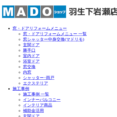
窓・ドアリフォームメニュー
窓・ドアリフォームメニュー 一覧
窓シャッター中身交換(マドリモ)
玄関ドア
勝手口
室内ドア
浴室ドア
窓交換
内窓
シャッター･雨戸
エクステリア
施工事例
施工事例 一覧
インナーバルコニー
インテリア商品
補助金活用
玄関ドア