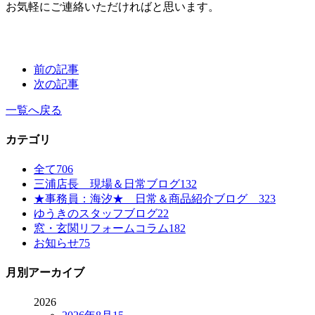
お気軽にご連絡いただければと思います。
前の記事
次の記事
一覧へ戻る
カテゴリ
全て
706
三浦店長 現場＆日常ブログ
132
★事務員：海汐★ 日常＆商品紹介ブログ
323
ゆうきのスタッフブログ
22
窓・玄関リフォームコラム
182
お知らせ
75
月別アーカイブ
2026