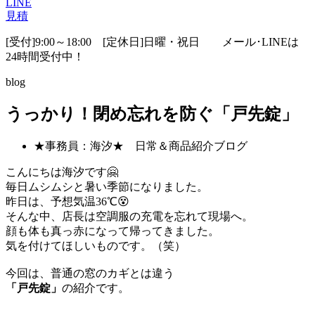
LINE
見積
[受付]9:00～18:00 [定休日]日曜・祝日
メール･LINEは
24時間受付中！
blog
うっかり！閉め忘れを防ぐ「戸先錠」
★事務員：海汐★ 日常＆商品紹介ブログ
こんにちは海汐です🤗
毎日ムシムシと暑い季節になりました。
昨日は、予想気温36℃😵
そんな中、店長は空調服の充電を忘れて現場へ。
顔も体も真っ赤になって帰ってきました。
気を付けてほしいものです。（笑）
今回は、普通の窓のカギとは違う
「戸先錠」
の紹介です。