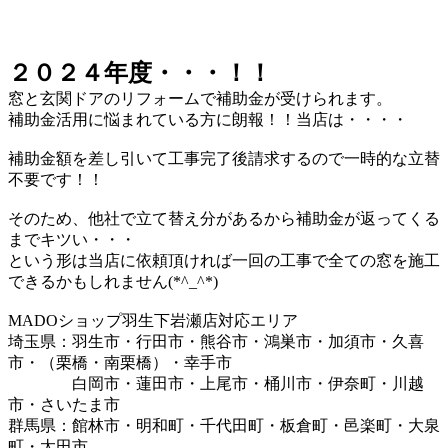
２０２４年度・・・！！
窓と玄関ドアのリフォームで補助金が受けられます。
補助金活用に悩まれている方に朗報！！当店は・・・・
補助金額を差し引いて工事完了後請求するので一時的な立替
不要です！！
そのため、他社で立て替え分があるから補助金が返ってくる
までキツい・・・
という形は当店に依頼頂ければ一回の工事で全ての窓を施工
できるかもしれません(*^_^*)
MADOショップ羽生下岩瀬店対応エリア
埼玉県：羽生市・行田市・熊谷市・鴻巣市・加須市・久喜
市・（栗橋・南栗橋）・幸手市
白岡市・蓮田市・上尾市・桶川市・伊奈町・川越
市・さいたま市
群馬県：館林市・明和町・千代田町・板倉町・邑楽町・大泉
町・太田市