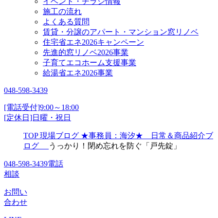
イベント・チラシ情報
施工の流れ
よくある質問
賃貸・分譲のアパート・マンション窓リノベ
住宅省エネ2026キャンペーン
先進的窓リノベ2026事業
子育てエコホーム支援事業
給湯省エネ2026事業
048-598-3439
[電話受付]9:00～18:00
[定休日]日曜・祝日
TOP
現場ブログ
★事務員：海汐★ 日常＆商品紹介ブ
ログ
うっかり！閉め忘れを防ぐ「戸先錠」
048-598-3439
電話
相談
お問い
合わせ