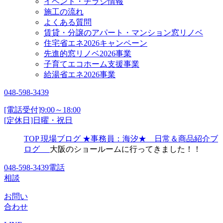
イベント・チラシ情報
施工の流れ
よくある質問
賃貸・分譲のアパート・マンション窓リノベ
住宅省エネ2026キャンペーン
先進的窓リノベ2026事業
子育てエコホーム支援事業
給湯省エネ2026事業
048-598-3439
[電話受付]9:00～18:00
[定休日]日曜・祝日
TOP
現場ブログ
★事務員：海汐★ 日常＆商品紹介ブ
ログ
大阪のショールームに行ってきました！！
048-598-3439
電話
相談
お問い
合わせ