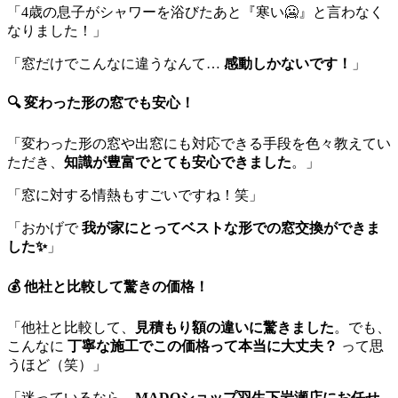
「4歳の息子がシャワーを浴びたあと『寒い🥶』と言わなく
なりました！」
「窓だけでこんなに違うなんて…
感動しかないです！
」
🔍 変わった形の窓でも安心！
「変わった形の窓や出窓にも対応できる手段を色々教えてい
ただき、
知識が豊富でとても安心できました
。」
「窓に対する情熱もすごいですね！笑」
「おかげで
我が家にとってベストな形での窓交換ができま
した✨
」
💰 他社と比較して驚きの価格！
「他社と比較して、
見積もり額の違いに驚きました
。でも、
こんなに
丁寧な施工でこの価格って本当に大丈夫？
って思
うほど（笑）」
「迷っているなら、
MADOショップ羽生下岩瀬店にお任せ