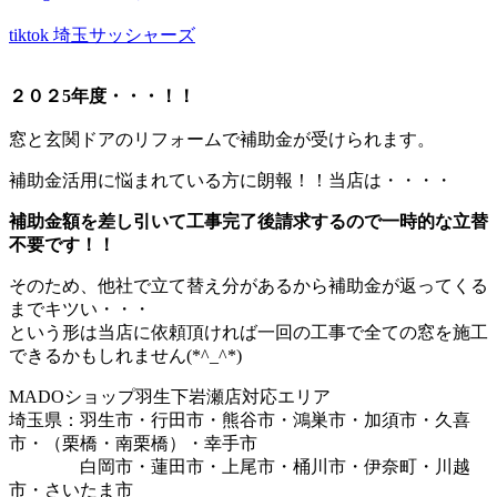
tiktok 埼玉サッシャーズ
２０２5年度・・・！！
窓と玄関ドアのリフォームで補助金が受けられます。
補助金活用に悩まれている方に朗報！！当店は・・・・
補助金額を差し引いて工事完了後請求するので一時的な立替
不要です！！
そのため、他社で立て替え分があるから補助金が返ってくる
までキツい・・・
という形は当店に依頼頂ければ一回の工事で全ての窓を施工
できるかもしれません(*^_^*)
MADOショップ羽生下岩瀬店対応エリア
埼玉県：羽生市・行田市・熊谷市・鴻巣市・加須市・久喜
市・（栗橋・南栗橋）・幸手市
白岡市・蓮田市・上尾市・桶川市・伊奈町・川越
市・さいたま市