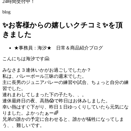
24時間受付中！
blog
✨お客様からの嬉しいクチコミ✨を頂
きました
★事務員：海汐★ 日常＆商品紹介ブログ
こんにちは海汐です🤗
みなさま３連休いかがお過ごしでしたか？
私は、バレーボール三昧の週末でした。
主に長男のジュニアバレーの練習や試合、ちょっと自分の練
習でした。
連れまわしてしまった下の子たち、、。
連休最終日の夜、高熱😱で昨日はお休みしました。
幸い熱はすぐ下がり、昨日１日ゆっくりしていたら元気にな
りました。よかったぁー🌈
兄弟の誰かの予定に合わせると、誰かが犠牲になってしま
う、、難しいです。