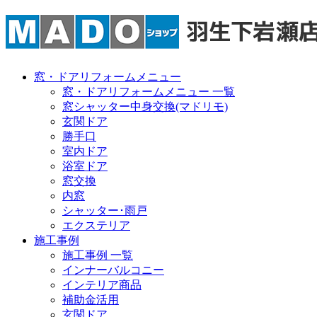
窓・ドアリフォームメニュー
窓・ドアリフォームメニュー 一覧
窓シャッター中身交換(マドリモ)
玄関ドア
勝手口
室内ドア
浴室ドア
窓交換
内窓
シャッター･雨戸
エクステリア
施工事例
施工事例 一覧
インナーバルコニー
インテリア商品
補助金活用
玄関ドア