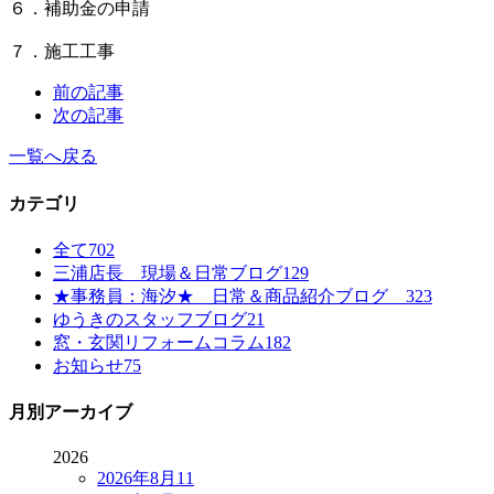
６．補助金の申請
７．施工工事
前の記事
次の記事
一覧へ戻る
カテゴリ
全て
702
三浦店長 現場＆日常ブログ
129
★事務員：海汐★ 日常＆商品紹介ブログ
323
ゆうきのスタッフブログ
21
窓・玄関リフォームコラム
182
お知らせ
75
月別アーカイブ
2026
2026年8月
11