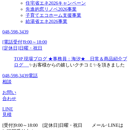
住宅省エネ2026キャンペーン
先進的窓リノベ2026事業
子育てエコホーム支援事業
給湯省エネ2026事業
048-598-3439
[電話受付]9:00～18:00
[定休日]日曜・祝日
TOP
現場ブログ
★事務員：海汐★ 日常＆商品紹介ブ
ログ
✨お客様からの嬉しいクチコミ✨を頂きました
048-598-3439
電話
相談
お問い
合わせ
LINE
見積
[受付]9:00～18:00 [定休日]日曜・祝日
メール･LINEは