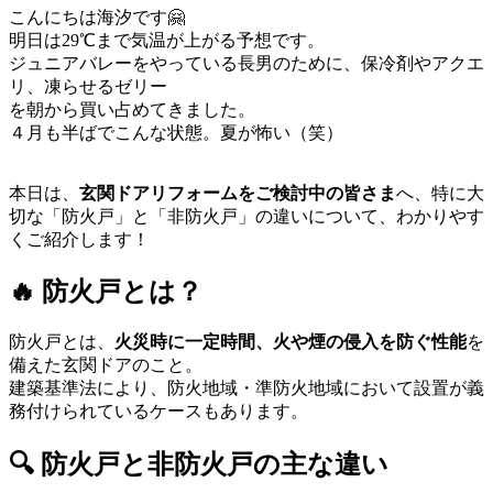
こんにちは海汐です🤗
明日は29℃まで気温が上がる予想です。
ジュニアバレーをやっている長男のために、保冷剤やアクエ
リ、凍らせるゼリー
を朝から買い占めてきました。
４月も半ばでこんな状態。夏が怖い（笑）
本日は、
玄関ドアリフォームをご検討中の皆さま
へ、特に大
切な「防火戸」と「非防火戸」の違いについて、わかりやす
くご紹介します！
🔥 防火戸とは？
防火戸とは、
火災時に一定時間、火や煙の侵入を防ぐ性能
を
備えた玄関ドアのこと。
建築基準法により、防火地域・準防火地域において設置が義
務付けられているケースもあります。
🔍 防火戸と非防火戸の主な違い