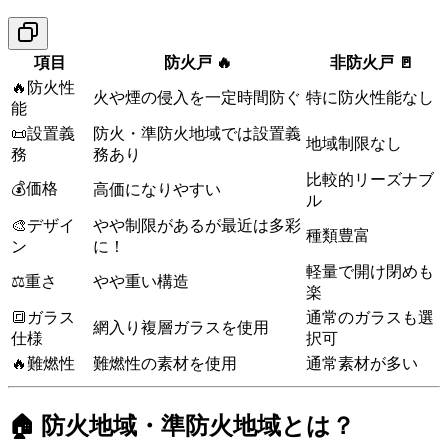
項目
防火戸 🔥
非防火戸 🚪
🔥防火性
火や煙の侵入を一定時間防ぐ
特に防火性能なし
能
📜設置義
防火・準防火地域では設置義
地域制限なし
務
務あり
比較的リーズナブ
💰価格
高価になりやすい
ル
🎨デザイ
やや制限があるが最近は多彩
種類豊富
ン
に！
軽量で開け閉めも
⚖重さ
やや重い構造
楽
🔳ガラス
通常のガラスも選
網入り複層ガラスを使用
仕様
択可
🔥難燃性
難燃性の素材を使用
通常素材が多い
🏠 防火地域・準防火地域とは？