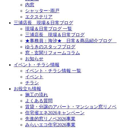
内窓
シャッター･雨戸
エクステリア
三浦店長 現場＆日常ブログ
現場＆日常ブログ 一覧
三浦店長 現場＆日常ブログ
★事務員：海汐★ 日常＆商品紹介ブログ
ゆうきのスタッフブログ
窓・玄関リフォームコラム
お知らせ
イベント・チラシ情報
イベント・チラシ情報 一覧
イベント
チラシ
お役立ち情報
施工の流れ
よくある質問
賃貸・分譲のアパート・マンション窓リノベ
住宅省エネ2026キャンペーン
先進的窓リノベ2026事業
みらいエコ住宅2026事業