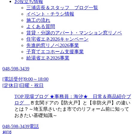
お役立ち情報
三浦店長＆スタッフ ブログ一覧
イベント・チラシ情報
施工の流れ
よくある質問
賃貸・分譲のアパート・マンション窓リノベ
住宅省エネ2026キャンペーン
先進的窓リノベ2026事業
子育てエコホーム支援事業
給湯省エネ2026事業
048-598-3439
[電話受付]9:00～18:00
[定休日]日曜・祝日
TOP
現場ブログ
★事務員：海汐★ 日常＆商品紹介ブ
ログ
🚪玄関ドアの【防火戸】と【非防火戸】の違い
とは？～埼玉県さいたま市でのリフォーム前に知って
おきたい基礎知識～
048-598-3439
電話
相談