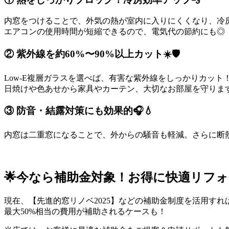
内窓をつけることで、外気の熱が室内に入りにくくなり、冷
エアコンの使用時間が短縮できるので、電気代の節約にも◎
② 紫外線を約60%〜90%以上カット☀️🛡️
Low-E複層ガラスを選べば、有害な紫外線をしっかりカット
日焼けや色あせから家具やカーテン、大切なお部屋を守りま
③ 防音・結露対策にも効果的🎧💧
内窓は二重窓になることで、外からの騒音も軽減。さらに断
🌟今なら補助金対象！お得に快適リフ
現在、【先進的窓リノベ2025】などの補助金制度を活用すれ
最大50%相当の費用が補助されるケースも！