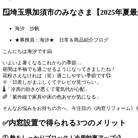
🪟埼玉県加須市のみなさま【2025年
海汐 沙帆
★事務員：海汐★ 日常＆商品紹介ブログ
こんにちは海汐です🤗
いよいよ暑くなるこれからの季節…
昼間は半袖でも過ごせるようになってきましたね！
花粉さえなければ（笑）過ごしやすい季節です💞
🌞「日差しがまぶしくてテレビが見づらい」
🌡️「冷房の効きが悪くて電気代が心配」
🌈「紫外線で家具や床の色あせが気になる」
そんなお悩みをお持ちの方へ、今注目の《内窓リフォーム》
✅内窓設置で得られる3つのメリット
① 熱をしっかりブロック！冷房効率アップ💨