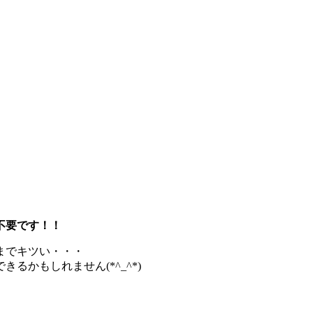
不要です！！
までキツい・・・
かもしれません(*^_^*)