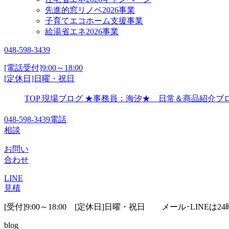
先進的窓リノベ2026事業
子育てエコホーム支援事業
給湯省エネ2026事業
048-598-3439
[電話受付]9:00～18:00
[定休日]日曜・祝日
TOP
現場ブログ
★事務員：海汐★ 日常＆商品紹介
048-598-3439
電話
相談
お問い
合わせ
LINE
見積
[受付]9:00～18:00 [定休日]日曜・祝日
メール･LINEは24
blog