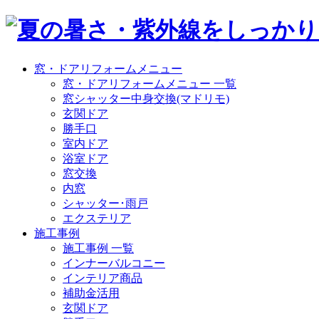
窓・ドアリフォームメニュー
窓・ドアリフォームメニュー 一覧
窓シャッター中身交換(マドリモ)
玄関ドア
勝手口
室内ドア
浴室ドア
窓交換
内窓
シャッター･雨戸
エクステリア
施工事例
施工事例 一覧
インナーバルコニー
インテリア商品
補助金活用
玄関ドア