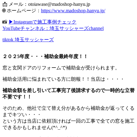
📩 メール：
otoiawase@madoshop-hanyu.jp
🌐 ホームページ：
https://www.madoshop-hanyu.jp/
📸
▶Instagramで施工事例チェック
YouTubeチャンネル：埼玉サッシャーズchannel
tiktok 埼玉サッシャーズ
２０２5年度・・・補助金最終年度！！
窓と玄関ドアのリフォームで補助金が受けられます。
補助金活用に悩まれている方に朗報！！当店は・・・・
補助金額を差し引いて工事完了後請求するので一時的な立替
不要です！！
そのため、他社で立て替え分があるから補助金が返ってくる
までキツい・・・
という方は当店に依頼頂ければ一回の工事で全ての窓を施工
できるかもしれません(*^_^*)