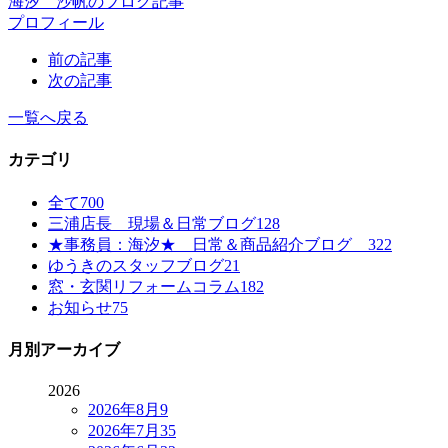
海汐 沙帆のブログ記事
プロフィール
前の記事
次の記事
一覧へ戻る
カテゴリ
全て
700
三浦店長 現場＆日常ブログ
128
★事務員：海汐★ 日常＆商品紹介ブログ
322
ゆうきのスタッフブログ
21
窓・玄関リフォームコラム
182
お知らせ
75
月別アーカイブ
2026
2026年8月
9
2026年7月
35