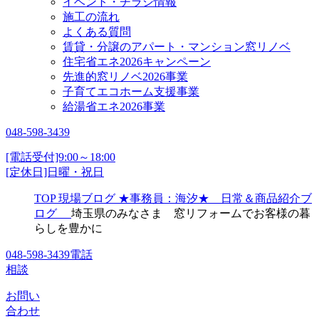
イベント・チラシ情報
施工の流れ
よくある質問
賃貸・分譲のアパート・マンション窓リノベ
住宅省エネ2026キャンペーン
先進的窓リノベ2026事業
子育てエコホーム支援事業
給湯省エネ2026事業
048-598-3439
[電話受付]9:00～18:00
[定休日]日曜・祝日
TOP
現場ブログ
★事務員：海汐★ 日常＆商品紹介ブ
ログ
埼玉県のみなさま 窓リフォームでお客様の暮
らしを豊かに
048-598-3439
電話
相談
お問い
合わせ