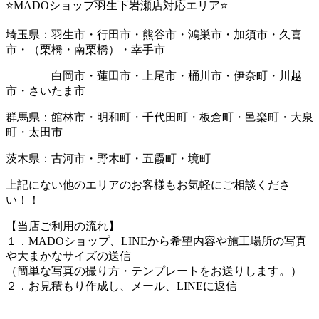
⭐MADOショップ羽生下岩瀬店対応エリア⭐
埼玉県：羽生市・行田市・熊谷市・鴻巣市・加須市・久喜
市・（栗橋・南栗橋）・幸手市
白岡市・蓮田市・上尾市・桶川市・伊奈町・川越
市・さいたま市
群馬県：館林市・明和町・千代田町・板倉町・邑楽町・大泉
町・太田市
茨木県：古河市・野木町・五霞町・境町
上記にない他のエリアのお客様もお気軽にご相談くださ
い！！
【当店ご利用の流れ】
１．MADOショップ、LINEから希望内容や施工場所の写真
や大まかなサイズの送信
（簡単な写真の撮り方・テンプレートをお送りします。）
２．お見積もり作成し、メール、LINEに返信