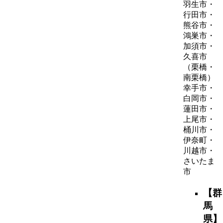
羽生市・
行田市・
熊谷市・
鴻巣市・
加須市・
久喜市
（栗橋・
南栗橋）
幸手市・
白岡市・
蓮田市・
上尾市・
桶川市・
伊奈町・
川越市・
さいたま
市
【群
馬
県】