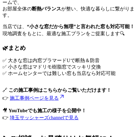
ームで、
お部屋全体の
断熱バランス
が整い、快適な暮らしに繋がりま
す。
当店では、
“小さな窓だから無理”と言われた窓も対応可能！
現地調査をもとに、最適な施工プランをご提案します🔍
🌿まとめ
✅ 大きな窓は内窓プラマードUで断熱＆防音
✅ 小さな窓はマドリモ樹脂窓でスッキリ交換
✅ ホームセンターでは難しい窓も当店なら対応可能
🔗
この施工事例はこちらからご覧いただけます！
👉
施工事例ページを見る
🎥
YouTubeでも施工の様子を公開中！
👉
埼玉サッシャーズchannelで見る