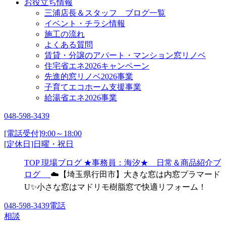
お役立ち情報
三浦店長＆スタッフ ブログ一覧
イベント・チラシ情報
施工の流れ
よくある質問
賃貸・分譲のアパート・マンション窓リノベ
住宅省エネ2026キャンペーン
先進的窓リノベ2026事業
子育てエコホーム支援事業
給湯省エネ2026事業
048-598-3439
[電話受付]9:00～18:00
[定休日]日曜・祝日
TOP
現場ブログ
★事務員：海汐★ 日常＆商品紹介ブ
ログ
☁️【埼玉県行田市】大きな窓は内窓プラマード
U✨小さな窓はマドリモ樹脂窓で快適リフォーム！
048-598-3439
電話
相談