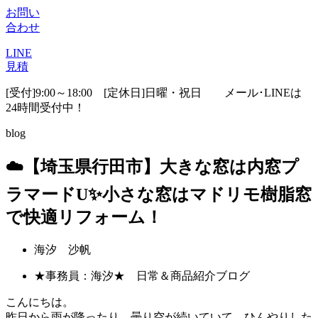
お問い
合わせ
LINE
見積
[受付]9:00～18:00 [定休日]日曜・祝日
メール･LINEは
24時間受付中！
blog
☁️【埼玉県行田市】大きな窓は内窓プ
ラマードU✨小さな窓はマドリモ樹脂窓
で快適リフォーム！
海汐 沙帆
★事務員：海汐★ 日常＆商品紹介ブログ
こんにちは。
昨日から雨が降ったり、曇り空が続いていて、ひんやりした