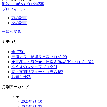
海汐 沙帆のブログ記事
プロフィール
前の記事
次の記事
一覧へ戻る
カテゴリ
全て
701
三浦店長 現場＆日常ブログ
129
★事務員：海汐★ 日常＆商品紹介ブログ
322
ゆうきのスタッフブログ
21
窓・玄関リフォームコラム
182
お知らせ
75
月別アーカイブ
2026
2026年8月
10
2026年7月
35