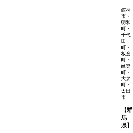
館林
市・
明和
町・
千代
田
町・
板倉
町・
邑楽
町・
大泉
町・
太田
市
【群
馬
県】