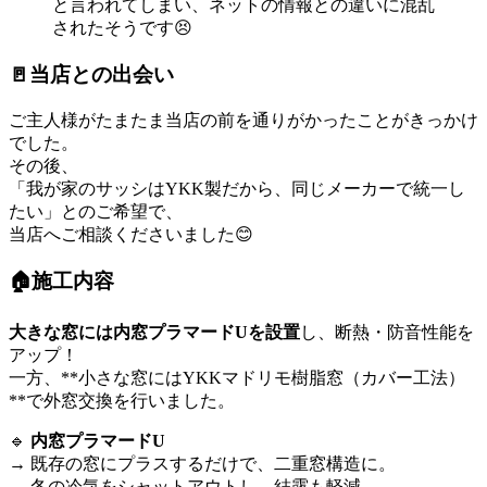
と言われてしまい、ネットの情報との違いに混乱
されたそうです😣
🚪当店との出会い
ご主人様がたまたま当店の前を通りがかったことがきっかけ
でした。
その後、
「我が家のサッシはYKK製だから、同じメーカーで統一し
たい」とのご希望で、
当店へご相談くださいました😊
🏠施工内容
大きな窓には内窓プラマードUを設置
し、断熱・防音性能を
アップ！
一方、**小さな窓にはYKKマドリモ樹脂窓（カバー工法）
**で外窓交換を行いました。
🔹
内窓プラマードU
→ 既存の窓にプラスするだけで、二重窓構造に。
→ 冬の冷気をシャットアウトし、結露も軽減。